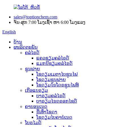
sales@toptionchem.com
ຈັນ-ສຸກ 7:00 ໂມງເຊົ້າ ຫາ 6:00 ໂມງແລງ
English
ບ້ານ
ຜະລິດຕະພັນ
ຄລໍໄຣດ໌
ແຄວຊຽມຄລໍໄຣດ໌
ແມກນີຊຽມຄລໍໄຣດ໌
ຊູນຟາຍ
ໂຊດຽມເມຕາໄບຊູນໄຟ
ໂຊດຽມຊູນຟາຍ
ໂຊດຽມໄຮໂດຣຊູນໄຟທ໌
ເກືອແບຣຽມ
ບາຣຽມຄລໍໄຣດ໌
ບາຣຽມໄຮດຣອກໄຊດ໌
ຄາບອນເນດ
ຂີ້ເທົ່າໂຊດາ
ໂຊດຽມໄບຄາບໍເນດ
ໂບຣໄມດ໌