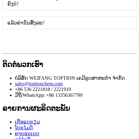
ຄົງບໍ?
ແລ້ວຄ່າຂົນສົ່ງລະ?
ຕິດຕໍ່ພວກເຮົາ
ບໍລິສັດ WEIFANG TOPTION ເຄມີອຸດສາຫະກຳ ຈຳກັດ
sales@toptionchem.com
+86 536 2221818 / 2221919
ມືຖື/WhatsApp: +86 13356367799
ລາຍການຜະລິດຕະພັນ
ເກືອແບຣຽມ
ໂບຣໄມດ໌
ຄາບອນເນດ