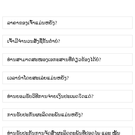
ລາຄາຂອງເຈົ້າແມ່ນຫຍັງ?
ເຈົ້າມີຈຳນວນສັ່ງຊື້ຂັ້ນຕ່ຳບໍ?
ທ່ານສາມາດສະໜອງເອກະສານທີ່ກ່ຽວຂ້ອງໄດ້ບໍ?
ເວລານຳໂດຍສະເລ່ຍແມ່ນຫຍັງ?
ທ່ານຍອມຮັບວິທີການຈ່າຍເງິນປະເພດໃດແດ່?
ການຮັບປະກັນຜະລິດຕະພັນແມ່ນຫຍັງ?
ທ່ານຮັບປະກັນການຈັດສົ່ງຜະລິດຕະພັນທີ່ປອດໄພ ແລະ ໝັ້ນ