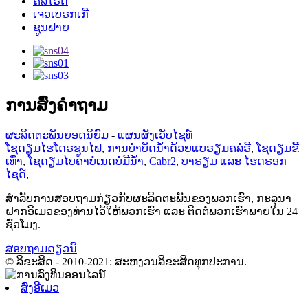
ຄລໍໄຣດ໌
ເຈວເບຣກເກີ
ຊູນຟາຍ
ການສົ່ງຄຳຖາມ
ຜະລິດຕະພັນຍອດນິຍົມ
-
ແຜນຜັງເວັບໄຊທ໌
ໂຊດຽມໄຮໂດຣຊູນໄຟ
,
ການບຳບັດນ້ຳດ້ວຍແບຣຽມຄລໍຣີ
,
ໂຊດຽມຂີ້
ເທົ່າ
,
ໂຊດຽມໄບຄາບໍເນດບໍ່ມີນໍ້າ
,
Cabr2
,
ບາຣຽມ ແລະ ໄຮດຣອກ
ໄຊດ໌
,
ສຳລັບການສອບຖາມກ່ຽວກັບຜະລິດຕະພັນຂອງພວກເຮົາ, ກະລຸນາ
ຝາກອີເມວຂອງທ່ານໄວ້ໃຫ້ພວກເຮົາ ແລະ ຕິດຕໍ່ພວກເຮົາພາຍໃນ 24
ຊົ່ວໂມງ.
ສອບຖາມດຽວນີ້
© ລິຂະສິດ - 2010-2021: ສະຫງວນລິຂະສິດທຸກປະການ.
ສົ່ງອີເມວ