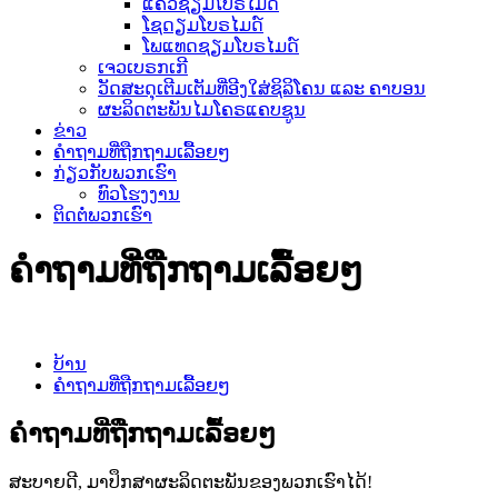
ແຄວຊຽມໂບຣໄມດ໌
ໂຊດຽມໂບຣໄມດ໌
ໂພແທດຊຽມໂບຣໄມດ໌
ເຈວເບຣກເກີ
ວັດສະດຸເຕີມເຕັມທີ່ອີງໃສ່ຊິລິໂຄນ ແລະ ຄາບອນ
ຜະລິດຕະພັນໄມໂຄຣແຄບຊູນ
ຂ່າວ
ຄຳຖາມທີ່ຖືກຖາມເລື້ອຍໆ
ກ່ຽວກັບພວກເຮົາ
ທົວໂຮງງານ
ຕິດຕໍ່ພວກເຮົາ
ຄຳຖາມທີ່ຖືກຖາມເລື້ອຍໆ
ບ້ານ
ຄຳຖາມທີ່ຖືກຖາມເລື້ອຍໆ
ຄຳຖາມທີ່ຖືກຖາມເລື້ອຍໆ
ສະບາຍດີ, ມາປຶກສາຜະລິດຕະພັນຂອງພວກເຮົາໄດ້!