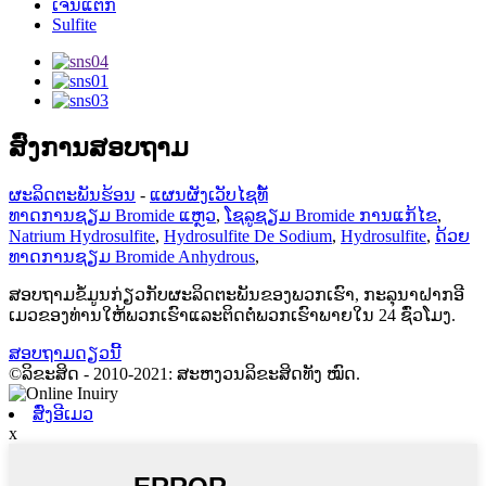
ເຈນແຕກ
Sulfite
ສົ່ງການສອບຖາມ
ຜະລິດຕະພັນຮ້ອນ
-
ແຜນຜັງເວັບໄຊທ໌້
ທາດການຊຽມ Bromide ແຫຼວ
,
ໂຊລູຊຽມ Bromide ການແກ້ໄຂ
,
Natrium Hydrosulfite
,
Hydrosulfite De Sodium
,
Hydrosulfite
,
ດ້ວຍ
ທາດການຊຽມ Bromide Anhydrous
,
ສອບຖາມຂໍ້ມູນກ່ຽວກັບຜະລິດຕະພັນຂອງພວກເຮົາ, ກະລຸນາຝາກອີ
ເມວຂອງທ່ານໃຫ້ພວກເຮົາແລະຕິດຕໍ່ພວກເຮົາພາຍໃນ 24 ຊົ່ວໂມງ.
ສອບຖາມດຽວນີ້
©ລິຂະສິດ - 2010-2021: ສະຫງວນລິຂະສິດທັງ ໝົດ.
ສົ່ງອີເມວ
x