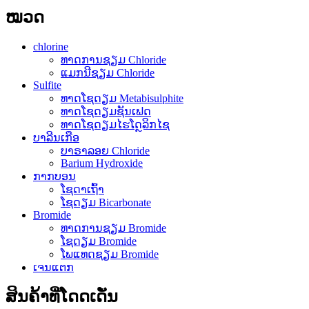
ໝວດ
chlorine
ທາດການຊຽມ Chloride
ແມກນີຊຽມ Chloride
Sulfite
ທາດໂຊດຽມ Metabisulphite
ທາດໂຊດຽມຊັນເຟດ
ທາດໂຊດຽມໄຮໂດຼລິກໄຊ
ບາລີນເກືອ
ບາຣາລອຍ Chloride
Barium Hydroxide
ກາກບອນ
ໂຊດາເຖົ້າ
ໂຊດຽມ Bicarbonate
Bromide
ທາດການຊຽມ Bromide
ໂຊດຽມ Bromide
ໂພແທດຊຽມ Bromide
ເຈນແຕກ
ສິນຄ້າທີ່ໂດດເດັ່ນ