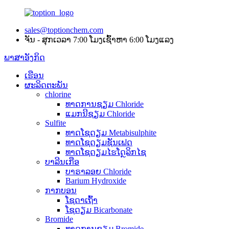
sales@toptionchem.com
ຈັນ - ສຸກເວລາ 7:00 ໂມງເຊົ້າຫາ 6:00 ໂມງແລງ
ພາສາອັງກິດ
ເຮືອນ
ຜະລິດຕະພັນ
chlorine
ທາດການຊຽມ Chloride
ແມກນີຊຽມ Chloride
Sulfite
ທາດໂຊດຽມ Metabisulphite
ທາດໂຊດຽມຊັນເຟດ
ທາດໂຊດຽມໄຮໂດຼລິກໄຊ
ບາລີນເກືອ
ບາຣາລອຍ Chloride
Barium Hydroxide
ກາກບອນ
ໂຊດາເຖົ້າ
ໂຊດຽມ Bicarbonate
Bromide
ທາດການຊຽມ Bromide