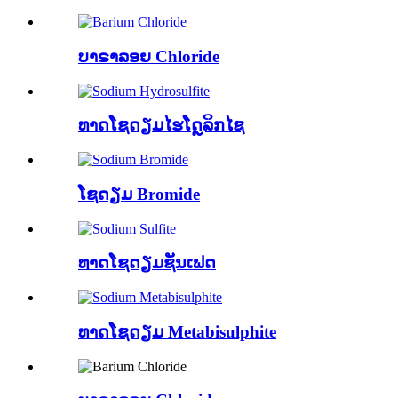
ບາຣາລອຍ Chloride
ທາດໂຊດຽມໄຮໂດຼລິກໄຊ
ໂຊດຽມ Bromide
ທາດໂຊດຽມຊັນເຟດ
ທາດໂຊດຽມ Metabisulphite