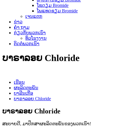
ໂຊດຽມ Bromide
ໂພແທດຊຽມ Bromide
ເຈນແຕກ
ຂ່າວ
ຄຳ ຖາມ
ກ່ຽວ​ກັບ​ພວກ​ເຮົາ
ທົວໂຮງງານ
ຕິດ​ຕໍ່​ພວກ​ເຮົາ
ບາຣາລອຍ Chloride
ເຮືອນ
ຜະລິດຕະພັນ
ບາລີນເກືອ
ບາຣາລອຍ Chloride
ບາຣາລອຍ Chloride
ສະບາຍດີ, ມາປຶກສາຜະລິດຕະພັນຂອງພວກເຮົາ!