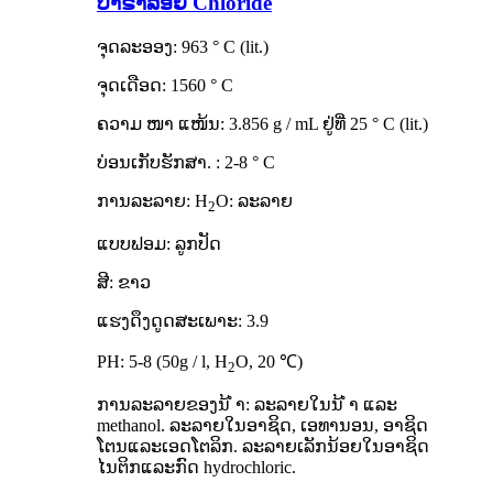
ບາຣາລອຍ Chloride
ຈຸດລະອອງ: 963 ° C (lit.)
ຈຸດເດືອດ: 1560 ° C
ຄວາມ ໜາ ແໜ້ນ: 3.856 g / mL ຢູ່ທີ່ 25 ° C (lit.)
ບ່ອນເກັບຮັກສາ. : 2-8 ° C
ການລະລາຍ: H
O: ລະລາຍ
2
ແບບຟອມ: ລູກປັດ
ສີ: ຂາວ
ແຮງດຶງດູດສະເພາະ: 3.9
PH: 5-8 (50g / l, H
O, 20 ℃)
2
ການລະລາຍຂອງນ້ ຳ: ລະລາຍໃນນ້ ຳ ແລະ
methanol. ລະລາຍໃນອາຊິດ, ເອທານອນ, ອາຊິດ
ໂຕນແລະເອດໂຕລິກ. ລະລາຍເລັກນ້ອຍໃນອາຊິດ
ໄນຕິກແລະກົດ hydrochloric.