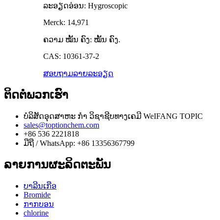
ລະອຽດອ່ອນ: Hygroscopic
Merck: 14,971
ຄວາມ ໝັ້ນ ຄົງ: ໝັ້ນ ຄົງ.
CAS: 10361-37-2
ສອບຖາມ
ລາຍລະອຽດ
ຕິດ​ຕໍ່​ພວກ​ເຮົາ
ບໍລິສັດອຸດສາຫະ ກຳ ວິຊາຊີບທາງເຄມີ WeIFANG TOPIC
sales@toptionchem.com
+86 536 2221818
ມືຖື / WhatsApp: +86 13356367799
ລາຍການຜະລິດຕະພັນ
ບາລີນເກືອ
Bromide
ກາກບອນ
chlorine