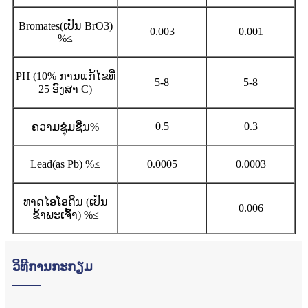
Bromates(ເປັນ BrO3)
0.003
0.001
%
≤
PH (10% ການແກ້ໄຂທີ່
5-8
5-8
25 ອົງສາ C)
0.5
0.3
ຄວາມຊຸ່ມຊື່ນ%
Lead(as Pb) %
≤
0.0005
0.0003
ທາດໄອໂອດິນ (ເປັນ
0.006
ຂ້າພະເຈົ້າ) %
≤
ວິທີການກະກຽມ