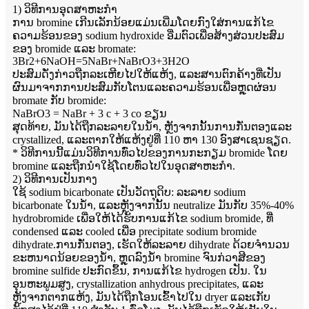
1) ວິທີການອຸດສາຫະກໍາ
ການ bromine ເກີນເລັກນ້ອຍແມ່ນເພີ່ມໂດຍກົງໃສ່ການແກ້ໄຂ
ຄວາມຮ້ອນຂອງ sodium hydroxide ອີ່ມຕົວເພື່ອສ້າງສ່ວນປະສົມ
ຂອງ bromide ແລະ bromate:
3Br2+6NaOH=5NaBr+NaBrO3+3H2O
ປະສົມດັ່ງກ່າວຖືກລະເຫີຍໄປໃຫ້ແຫ້ງ, ແລະສານຕົກຄ້າງທີ່ເປັນ
ຜົນມາຈາກການປະສົມກັບໂຕນແລະຄວາມຮ້ອນເພື່ອຫຼຸດຜ່ອນ
bromate ກັບ bromide:
NaBrO3 = NaBr + 3 c + 3 co ຂຽນ
ສຸດທ້າຍ, ມັນໄດ້ຖືກລະລາຍໃນນ້ໍາ, ຫຼັງຈາກນັ້ນການກັ່ນຕອງແລະ
crystallized, ແລະຕາກໃຫ້ແຫ້ງຢູ່ທີ່ 110 ຫາ 130 ອົງສາເຊນຊຽດ.
* ວິທີການນີ້ແມ່ນວິທີການທົ່ວໄປຂອງການກະກຽມ bromide ໂດຍ
bromine ແລະຖືກນໍາໃຊ້ໂດຍທົ່ວໄປໃນອຸດສາຫະກໍາ.
2​) ວິ​ທີ​ການ​ເປັນ​ກາງ​
ໃຊ້ sodium bicarbonate ເປັນວັດຖຸດິບ: ລະລາຍ sodium
bicarbonate ໃນນ້ໍາ, ແລະຫຼັງຈາກນັ້ນ neutralize ມັນກັບ 35%-40%
hydrobromide ເພື່ອໃຫ້ໄດ້ຮັບການແກ້ໄຂ sodium bromide, ທີ່
condensed ແລະ cooled ເພື່ອ precipitate sodium bromide
dihydrate.ການກັ່ນຕອງ, ເຮັດໃຫ້ລະລາຍ dihydrate ດ້ວຍຈໍານວນ
ຂະຫນາດນ້ອຍຂອງນ້ໍາ, ຫຼຸດລົງນ້ໍາ bromine ຈົນກ່ວາສີຂອງ
bromine sulfide ປະກົດຂຶ້ນ, ການແກ້ໄຂ hydrogen ເປັນ. ໃນ
ອຸນຫະພູມສູງ, crystallization anhydrous precipitates, ແລະ
ຫຼັງຈາກຕາກແຫ້ງ, ມັນໄດ້ຖືກໂອນເຂົ້າໄປໃນ dryer ແລະເກັບ