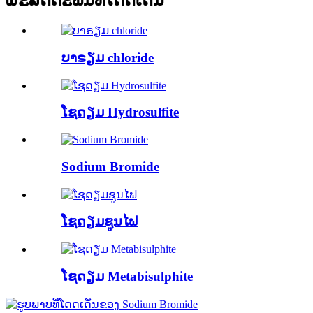
ຜະລິດຕະພັນທີ່ໂດດເດັ່ນ
ບາຣຽມ chloride
ໂຊດຽມ Hydrosulfite
Sodium Bromide
ໂຊດຽມຊູນໄຟ
ໂຊດຽມ Metabisulphite