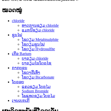
ໝວດໝູ່
chloride
ທາດການຊຽມ chloride
ແມກນີຊຽມ chloride
ຊູນໄຟ
ໂຊດຽມ Metabisulphite
ໂຊດຽມຊູນໄຟ
ໂຊດຽມ Hydrosulfite
ເກືອ Barium
ບາຣຽມ chloride
ບາຣຽມໄຮໂດຣໄຊ
ກາກບອນ
ໂຊດາຂີ້ເທົ່າ
ໂຊດຽມ Bicarbonate
ໂບຣອຍ
ແຄວຊຽມ ໂບຣໄມ
Sodium Bromide
ໂພແທດຊຽມ ໂບຣໄມ
ເຈນເບກເກີ