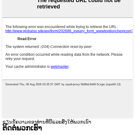
ຂຽນຂໍ້ຄວາມຂອງທ່ານທີ່ນີ້ແລະສົ່ງໃຫ້ພວກເຮົາ
ຕິດຕໍ່ພວກເຮົາ