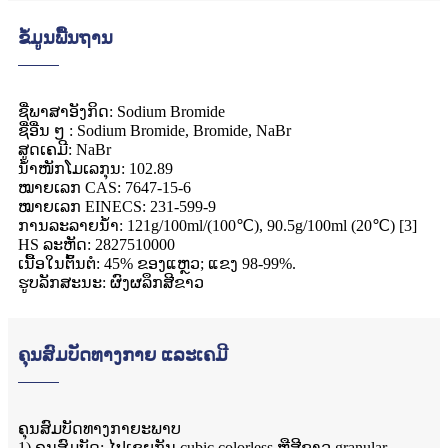
ຂໍ້ມູນພື້ນຖານ
ຊື່ພາສາອັງກິດ: Sodium Bromide
ຊື່ອື່ນ ໆ : Sodium Bromide, Bromide, NaBr
ສູດເຄມີ: NaBr
ນ້ຳໜັກໂມເລກຸນ: 102.89
ໝາຍເລກ CAS: 7647-15-6
ໝາຍເລກ EINECS: 231-599-9
ການລະລາຍນ້ໍາ: 121g/100ml/(100℃), 90.5g/100ml (20℃) [3]
HS ລະຫັດ: 2827510000
ເນື້ອໃນຕົ້ນຕໍ: 45% ຂອງແຫຼວ; ແຂງ 98-99%.
ຮູບລັກສະນະ: ຜົງຜລຶກສີຂາວ
ຄຸນສົມບັດທາງກາຍ ແລະເຄມີ
ຄຸນສົມບັດທາງກາຍະພາບ
1) ຄຸນສົມບັດ: ໄປເຊຍກັນ cubic colorless ຫຼືສີຂາວ granular