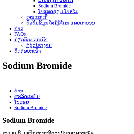
ແຄວຊຽມ ໂບຣໄມ
Sodium Bromide
ໂພແທດຊຽມ ໂບຣໄມ
ເຈນເບກເກີ
ຕົວຕື່ມຂໍ້ມູນໃສ່ຊິລິໂຄນ ແລະຄາບອນ
ຂ່າວ
FAQs
ກ່ຽວກັບພວກເຮົາ
ທ່ຽວໂຮງງານ
ຕິດຕໍ່ພວກເຮົາ
Sodium Bromide
ບ້ານ
ຜະລິດຕະພັນ
ໂບຣອຍ
Sodium Bromide
Sodium Bromide
ສະບາຍດີ, ມາປຶກສາຜະລິດຕະພັນຂອງພວກເຮົາ!