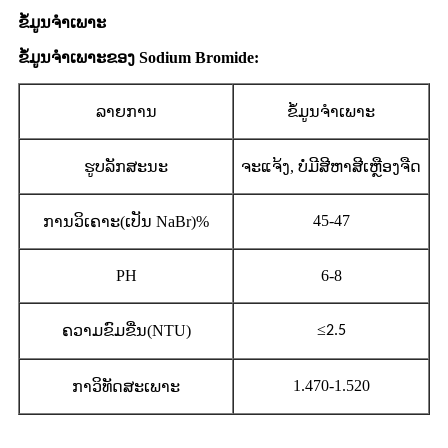
ຂໍ້ມູນຈໍາເພາະ
ຂໍ້ມູນຈໍາເພາະຂອງ Sodium Bromide:
ລາຍການ
ຂໍ້ມູນຈໍາເພາະ
ຮູບລັກສະນະ
ຈະແຈ້ງ, ບໍ່ມີສີຫາສີເຫຼືອງຈືດ
45-47
ການວິເຄາະ(ເປັນ NaBr)%
PH
6-8
≤
ຄວາມຂົມຂື່ນ(NTU)
2.5
1.470-1.520
ກາວິທັດສະເພາະ