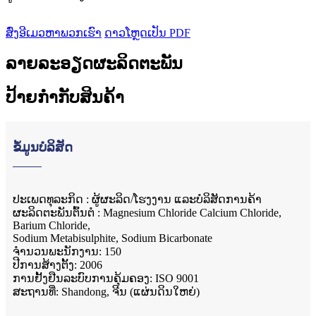
ສົ່ງອີເມວຫາພວກເຮົາ
ດາວໂຫຼດເປັນ PDF
ລາຍລະອຽດຜະລິດຕະພັນ
ປ້າຍກຳກັບສິນຄ້າ
ຂໍ້ມູນບໍລິສັດ
ປະເພດທຸລະກິດ : ຜູ້ຜະລິດ/ໂຮງງານ ແລະບໍລິສັດການຄ້າ
ຜະ​ລິດ​ຕະ​ພັນ​ຕົ້ນ​ຕໍ : Magnesium Chloride Calcium Chloride,
Barium Chloride,
Sodium Metabisulphite, Sodium Bicarbonate
ຈໍານວນພະນັກງານ: 150
ປີ​ການ​ສ້າງ​ຕັ້ງ​: 2006​
ການຢັ້ງຢືນລະບົບການຄຸ້ມຄອງ: ISO 9001
ສະຖານທີ່: Shandong, ຈີນ (ແຜ່ນດິນໃຫຍ່)