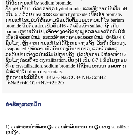
ໄດ້ຮັບການແກ້ໄຂ sodium bromide.
ປັບ pH ເປັນ 2 ດ້ວຍອາຊິດ hydrobromic, ແລະຫຼັງຈາກນັ້ນປັບ pH
ເປັນ 6-7 ດ້ວຍ urea ແລະ sodium hydroxide ເພື່ອເອົາ bromate.
ການແກ້ໄຂແມ່ນໃຫ້ຄວາມຮ້ອນກັບຕົ້ມແລະການແກ້ໄຂ barium
bromide ອີ່ມຕົວແມ່ນເພີ່ມທີ່ pH6 - 7 ເພື່ອເອົາ sulfate. ຖ້າເກືອ
barium ຫຼາຍເກີນໄປ, ເຈືອຈາງອາຊິດຊູນຟູຣິກສາມາດຖືກຕື່ມໃສ່
ເພື່ອເອົາອອກໃຫມ່, ແລະເອົາທາດຄາບອນອອກໃຫມ່. ສໍາລັບ 4-6
ຊົ່ວໂມງ. ຫຼັງຈາກການແກ້ໄຂໄດ້ຖືກກະຈ່າງແຈ້ງ, ມັນຖືກກັ່ນຕອງ,
evaporated ຢູ່ທີ່ຄວາມກົດດັນຂອງບັນຍາກາດ, ແລະວັດສະດຸ
ລະດັບປານກາງແມ່ນເຕັມໄປຫຼາຍຄັ້ງ. ຢຸດເຊົາການໃຫ້ອາຫານ 2
ຊົ່ວໂມງກ່ອນທີ່ຈະ crystallization. ປັບ pH ເປັນ 6-7 1 ຊົ່ວໂມງກ່ອນ
ທີ່ຈະ crystallization. sodium bromide ໄດ້ຖືກແຍກອອກແລະຕາກ
ໃຫ້ແຫ້ງໃນ drum dryer rotary.
ຫຼັກການປະຕິກິລິຍາ: 3Br2+3Na2CO3+ NH2ConH2
=6NaBr+4CO2↑+N2↑+2H2O
ຄໍາຮ້ອງສະຫມັກ
1) ອຸດສາຫະກໍາທີ່ລະອຽດອ່ອນສໍາລັບການກະກຽມຂອງ sensitizer
ຮູບເງົາ.