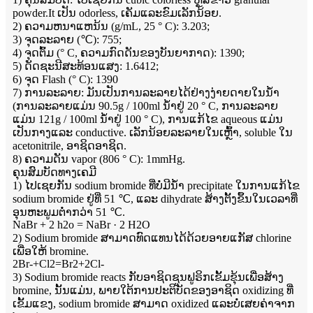
powder.It ເປັນ odorless, ເຄັມແລະຂົມເລັກນ້ອຍ.
2) ຄວາມຫນາແຫນ້ນ (g/mL, 25 ° C): 3.203;
3) ຈຸດລະລາຍ (℃): 755;
4) ຈຸດຕົ້ມ (° C, ຄວາມກົດດັນຂອງບັນຍາກາດ): 1390;
5) ດັດຊະນີສະທ້ອນແສງ: 1.6412;
6) ຈຸດ Flash (° C): 1390
7) ການລະລາຍ: ມັນເປັນການລະລາຍໄດ້ຢ່າງງ່າຍດາຍໃນນ້ໍາ
(ການລະລາຍແມ່ນ 90.5g / 100ml ນ້ໍາຢູ່ 20 ° C, ການລະລາຍ
ແມ່ນ 121g / 100ml ນ້ໍາຢູ່ 100 ° C), ການແກ້ໄຂ aqueous ແມ່ນ
ເປັນກາງແລະ conductive. ເລັກນ້ອຍລະລາຍໃນເຫຼົ້າ, soluble ໃນ
acetonitrile, ອາຊິດອາຊິດ.
8) ຄວາມດັນ vapor (806 ° C): 1mmHg.
ຄຸນສົມບັດທາງເຄມີ
1) ໄປເຊຍກັນ sodium bromide ທີ່ບໍ່ມີນ້ໍາ precipitate ໃນການແກ້ໄຂ
sodium bromide ຢູ່ທີ່ 51 ℃, ແລະ dihydrate ສ້າງຕັ້ງຂຶ້ນໃນເວລາທີ່
ອຸນຫະພູມຕ່ໍາກວ່າ 51 ℃.
NaBr + 2 h2o = NaBr · 2 H2O
2) Sodium bromide ສາມາດທົດແທນໄດ້ດ້ວຍອາຍແກັສ chlorine
ເພື່ອໃຫ້ bromine.
2Br-+Cl2=Br2+2Cl-
3) Sodium bromide reacts ກັບອາຊິດຊູນຟູຣິກເຂັ້ມຂຸ້ນເພື່ອສ້າງ
bromine, ນັ້ນແມ່ນ, ພາຍໃຕ້ການປະຕິບັດຂອງອາຊິດ oxidizing ທີ່
ເຂັ້ມແຂງ, sodium bromide ສາມາດ oxidized ແລະບໍ່ເສຍຄ່າຈາກ