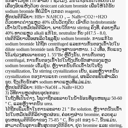
ຮັກສາໄວ້ຢູ່ທີ່ 110 ສໍາລັບ 1 ຊົ່ວໂມງ. ມັນໄດ້ຖືກເຮັດໃຫ້ເຢັນໃນ
ເຄື່ອງອົບແຫ້ງດ້ວຍ desiccant calcium bromide ເພື່ອໃຫ້ໄດ້ຮັບ
sodium bromide ທີ່ບໍ່ມີນ້ໍາ (ເກຣດ reagent).
ຫຼັກປະຕິກິລິຍາ: HBr+ NAHCO ₃→ NaBr+CO2↑+H2O
ດ້ວຍທາດດ່າງແຫຼວ 40% ເປັນວັດຖຸດິບ: ເອົາກົດ hydrobromide
ເຂົ້າໄປໃນຫມໍ້ປະຕິກິລິຍາ, ພາຍໃຕ້ການ stirring ຄົງທີ່, ຄ່ອຍໆຕື່ມ
40% ທາດແຫຼວ alkali ແກ້ໄຂ, neutralize ກັບ pH7.5 - 8.0,
ປະຕິກິລິຍາເພື່ອຜະລິດໂຊລູຊັ່ນ sodium bromide. ການແກ້ໄຂ
sodium bromide ໄດ້ຖືກ centrifuged ແລະການກັ່ນຕອງເຂົ້າໄປໃນ
dilute sodium bromide tank ບັນຈຸສານອາຫານ. 1-2 ເທື່ອ, ກັບແຮງ
ໂນ້ມຖ່ວງສະເພາະຂອງ 1. 55°Be ຫຼືດັ່ງນັ້ນ, ການກັ່ນຕອງ
centrifugal, ການກັ່ນຕອງເຂົ້າໄປໃນຖັງເກັບຮັກສາຂອງແຫຼວ
sodium bromide ເຂັ້ມຂຸ້ນ. ຫຼັງຈາກນັ້ນກົດເຂົ້າໄປໃນຖັງ
crystallization, ໃນ stirring crystallization ເຢັນ, ແລະຫຼັງຈາກນັ້ນ
crystallization ຂອງການແຍກ centrifugal, ຜະລິດຕະພັນສໍາເລັດ
ຮູບ. ຖັງເກັບຮັກສາ sodium ທາດແຫຼວທີ່ແມ່ແມ່ນ.
ຫຼັກປະຕິກິລິຍາ: HBr+NaOH→NaBr+H2O
3​) ວິ​ທີ​ການ​ຫຼຸດ​ຜ່ອນ​ອຸ​ປະ​ກອນ​:
ໃນຖັງທີ່ເປັນດ່າງ, ໂຊດາຖືກລະລາຍໃນນ້ໍາຮ້ອນທີ່ອຸນຫະພູມ 50-60
° C, ແລະຫຼັງຈາກນັ້ນ urea.
ໄດ້ຖືກເພີ່ມເຂົ້າໃນການລະລາຍ 21 ° Be solution. ຫຼັງຈາກນັ້ນເຂົ້າ
ໄປໃນຫມໍ້ປະຕິກິລິຢາຫຼຸດຜ່ອນ, ຄ່ອຍໆຜ່ານ bromine, ຄວບຄຸມ
ອຸນຫະພູມຕິກິຣິຍາຂອງ 75-85 ° C, ກັບ pH ຂອງ 6-7, ນັ້ນແມ່ນ,
ສາມາດບັນລຸການສິ້ນສຸດຂອງຕິກິຣິຍາ, ຢຸດ bromine ແລະ stirring,