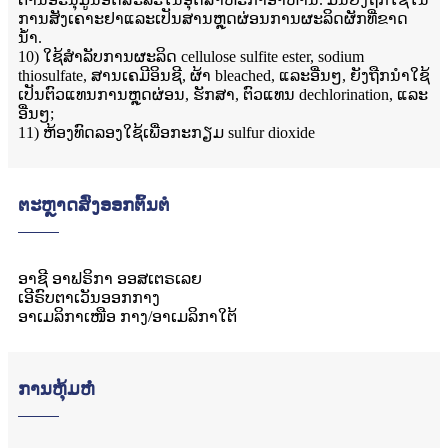
ການສັງເຄາະຢາແລະເປັນສານຫຼຸດຜ່ອນການຜະລິດຜັກທີ່ຂາດ
ນ້ໍາ.
10) ໃຊ້ສໍາລັບການຜະລິດ cellulose sulfite ester, sodium
thiosulfate, ສານເຄມີອິນຊີ, ຜ້າ bleached, ແລະອື່ນໆ, ຍັງຖືກນໍາໃຊ້
ເປັນຕົວແທນການຫຼຸດຜ່ອນ, ຮັກສາ, ຕົວແທນ dechlorination, ແລະ
ອື່ນໆ;
11) ຫ້ອງທົດລອງໃຊ້ເພື່ອກະກຽມ sulfur dioxide
ຕະຫຼາດສົ່ງອອກຕົ້ນຕໍ
ອາຊີ ອາຟຣິກາ ອອສເຕຣເລຍ
ເອີຣົບຕາເວັນອອກກາງ
ອາເມລິກາເໜືອ ກາງ/ອາເມລິກາໃຕ້
ການຫຸ້ມຫໍ່