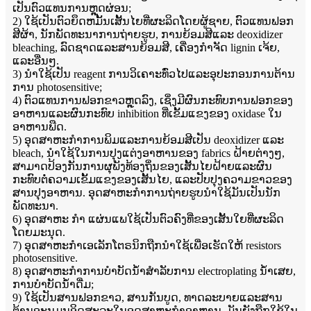
ເປັນຕົວແທນການຫຼຸດຜ່ອນ;
2) ໃຊ້ເປັນຕົວຍຶດຫມັ້ນເສັ້ນໄຍທີ່ຜະລິດໂດຍຜູ້ຊາຍ, ຕົວແທນຟອກ
ສີຜ້າ, ນັກພັດທະນາການຖ່າຍຮູບ, ການຍ້ອມສີແລະ deoxidizer
bleaching, ລົດຊາດແລະສານຍ້ອມສີ, ເຄື່ອງກໍາຈັດ lignin ເຈ້ຍ,
ແລະອື່ນໆ.
3) ນໍາໃຊ້ເປັນ reagent ການວິເຄາະທົ່ວໄປແລະອຸປະກອນການຕ້ານ
ການ photosensitive;
4) ຕົວແທນການຟອກຂາວຫຼຸດລົງ, ເຊິ່ງມີຜົນກະທົບການຟອກຂອງ
ອາຫານແລະຜົນກະທົບ inhibition ທີ່ເຂັ້ມແຂງຂອງ oxidase ໃນ
ອາຫານພືດ.
5) ອຸດສາຫະກໍາການພິມແລະການຍ້ອມສີເປັນ deoxidizer ແລະ
bleach, ນໍາໃຊ້ໃນການປຸງແຕ່ງອາຫານຂອງ fabrics ຝ້າຍຕ່າງໆ,
ສາມາດປ້ອງກັນການຜຸພັງທ້ອງຖິ່ນຂອງເສັ້ນໄຍຝ້າຍແລະຜົນ
ກະທົບຕໍ່ຄວາມເຂັ້ມແຂງຂອງເສັ້ນໄຍ, ແລະປັບປຸງຄວາມຂາວຂອງ
ສານປຸງອາຫານ. ອຸດສາຫະກໍາການຖ່າຍຮູບນໍາໃຊ້ມັນເປັນນັກ
ພັດທະນາ.
6) ອຸດສາຫະ ກຳ ແຜ່ນແພໃຊ້ເປັນຕົວຄົງທີ່ຂອງເສັ້ນໃຍທີ່ຜະລິດ
ໂດຍມະນຸດ.
7) ອຸດສາຫະກໍາເອເລັກໂຕຣນິກຖືກນໍາໃຊ້ເພື່ອເຮັດໃຫ້ resistors
photosensitive.
8​) ອຸດ​ສາ​ຫະ​ກໍາ​ການ​ບໍາ​ບັດ​ນ​້​ໍ​າ​ສໍາ​ລັບ​ການ electroplating ນ​້​ໍ​າ​ເສຍ​,
ການ​ບໍາ​ບັດ​ນ​້​ໍ​າ​ດື່ມ​;
9) ໃຊ້ເປັນສານຟອກຂາວ, ສານກັນບູດ, ທາດລະບາຍແລະສານ
ຕ້ານອະນຸມູນອິດສະລະໃນອຸດສາຫະກໍາອາຫານ. ມັນຍັງຖືກໃຊ້ໃນ