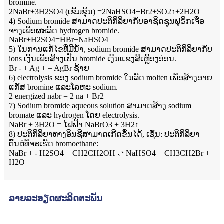
bromine.
2NaBr+3H2SO4 (ເຂັ້ມຂຸ້ນ) =2NaHSO4+Br2+SO2↑+2H2O
4) Sodium bromide ສາມາດປະຕິກິລິຍາກັບອາຊິດຊູນຟູຣິກເຈືອ
ຈາງເພື່ອຜະລິດ hydrogen bromide.
NaBr+H2SO4=HBr+NaHSO4
5) ໃນການແກ້ໄຂທີ່ມີນ້ໍາ, sodium bromide ສາມາດປະຕິກິລິຍາກັບ
ions ເງິນເພື່ອສ້າງເປັນ bromide ເງິນແຂງສີເຫຼືອງອ່ອນ.
Br - + Ag + = AgBr ຊ້າຍ
6) electrolysis ຂອງ sodium bromide ໃນລັດ molten ເພື່ອສ້າງອາຍ
ແກັສ bromine ແລະໂລຫະ sodium.
2 energized nabr = 2 na + Br2
7) Sodium bromide aqueous solution ສາມາດສ້າງ sodium
bromate ແລະ hydrogen ໂດຍ electrolysis.
NaBr + 3H2O = ໄຟຟ້າ NaBrO3 + 3H2↑
8) ປະຕິກິລິຍາທາງອິນຊີສາມາດເກີດຂຶ້ນໄດ້, ເຊັ່ນ: ປະຕິກິລິຍາ
ຕົ້ນຕໍທີ່ຈະເຮັດ bromoethane:
NaBr + - H2SO4 + CH2CH2OH ⇌ NaHSO4 + CH3CH2Br +
H2O
ລາຍລະອຽດຜະລິດຕະພັນ