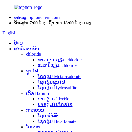
sales@toptionchem.com
ຈັນ-ສຸກ 7:00 ໂມງເຊົ້າ ຫາ 18:00 ໂມງແລງ
English
ບ້ານ
ຜະລິດຕະພັນ
chloride
ທາດການຊຽມ chloride
ແມກນີຊຽມ chloride
ຊູນໄຟ
ໂຊດຽມ Metabisulphite
ໂຊດຽມຊູນໄຟ
ໂຊດຽມ Hydrosulfite
ເກືອ Barium
ບາຣຽມ chloride
ບາຣຽມໄຮໂດຣໄຊ
ກາກບອນ
ໂຊດາຂີ້ເທົ່າ
ໂຊດຽມ Bicarbonate
ໂບຣອຍ