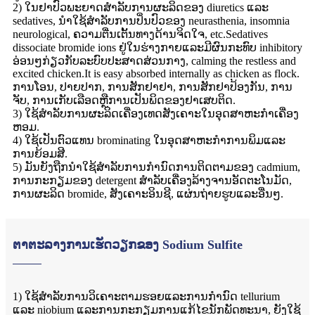
2) ໃນຢາປົວພະຍາດສໍາລັບການຜະລິດຂອງ diuretics ແລະ
sedatives, ນໍາໃຊ້ສໍາລັບການປິ່ນປົວຂອງ neurasthenia, insomnia
neurological, ຄວາມຕື່ນເຕັ້ນທາງດ້ານຈິດໃຈ, etc.Sedatives
dissociate bromide ions ຢູ່ໃນຮ່າງກາຍແລະມີຜົນກະທົບ inhibitory
ອ່ອນໆກ່ຽວກັບລະບົບປະສາດສ່ວນກາງ, calming the restless and
excited chicken.It is easy absorbed internally as chicken as flock.
ການໂອນ, ປາຍປາກ, ການສັກຢາຢາ, ການສັກຢາປ້ອງກັນ, ການ
ຈັບ, ການເກັບເລືອດຫຼືການເປັນພິດຂອງຢາເສບຕິດ.
3) ໃຊ້ສໍາລັບການຜະລິດເຄື່ອງເທດສັງເຄາະໃນອຸດສາຫະກໍາເຄື່ອງ
ຫອມ.
4) ໃຊ້ເປັນຕົວແທນ brominating ໃນອຸດສາຫະກໍາການພິມແລະ
ການຍ້ອມສີ.
5) ມັນຍັງຖືກນໍາໃຊ້ສໍາລັບການກໍານົດການຕິດຕາມຂອງ cadmium,
ການກະກຽມຂອງ detergent ສໍາລັບເຄື່ອງລ້າງຈານອັດຕະໂນມັດ,
ການຜະລິດ bromide, ສັງເຄາະອິນຊີ, ແຜ່ນຖ່າຍຮູບແລະອື່ນໆ.
ຕາຕະລາງການເຮັດວຽກຂອງ Sodium Sulfite
1) ໃຊ້ສໍາລັບການວິເຄາະຕາມຮອຍແລະການກໍານົດ tellurium
ແລະ niobium ແລະການກະກຽມການແກ້ໄຂນັກພັດທະນາ, ຍັງໃຊ້