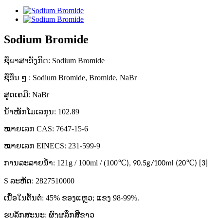
Sodium Bromide
ຊື່ພາສາອັງກິດ: Sodium Bromide
ຊື່ອື່ນ ໆ : Sodium Bromide, Bromide, NaBr
ສູດເຄມີ: NaBr
ນ້ຳໜັກໂມເລກຸນ: 102.89
ໝາຍເລກ CAS: 7647-15-6
ໝາຍເລກ EINECS: 231-599-9
ການລະລາຍນ້ໍາ: 121g / 100ml / (100
℃
℃
), 90.5g/100ml (20
) [3]
S ລະຫັດ: 2827510000
ເນື້ອໃນຕົ້ນຕໍ: 45% ຂອງແຫຼວ; ແຂງ 98-99%.
ຮູບລັກສະນະ: ຜົງຜລຶກສີຂາວ