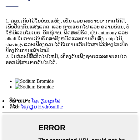
1. ຄວນເກັບໄວ້ໃນບ່ອນແຫ້ງ, ເຢັນ ແລະ ລະບາຍອາກາດໄດ້ດີ,
ເພື່ອປ້ອງກັນແສງແດດ, ແລະ ການແຍກໄຟ ແລະ ຄວາມຮ້ອນ, ບໍ່
ໃຫ້ມີແອມໂມເນຍ, ອົກຊີເຈນ, ຟົດສະຟໍຣັດ, ຝຸ່ນ antimony ແລະ
alkali ໃນການເກັບຮັກສາທັງຫມົດແລະການຂົນສົ່ງ. chip ໄມ້,
shavings ແລະເຟືອງຄວນໄດ້ຮັບການເກັບຮັກສາໄວ້ຫ່າງໄກເພື່ອ
ປ້ອງກັນການເຜົາໄຫມ້.
2. ໃນກໍລະນີທີ່ເກີດໄຟໄຫມ້, ເຄື່ອງດັບເພີງຊາຍແລະຄາບອນໄດ
ອອກໄຊ້ສາມາດດັບໄຟໄດ້.
ທີ່ຜ່ານມາ:
ໂຊດຽມຊູນໄຟ
ຕໍ່ໄປ:
ໂຊດຽມ Hydrosulfite