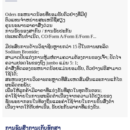
Oders ຂະຫນາດນ້ອຍທີ່ຍອມຮັບຕົວຢ່າງທີ່ມີຢູ່
ຕົວແທນຈໍາຫນ່າຍສະເຫນີຊື່ສຽງ
ຄຸນນະພາບລາຄາສົ່ງດ່ວນ
ການ​ຮັບ​ຮອງ​ສາ​ກົນ / ການ​ຮັບ​ປະ​ກັນ
ປະເທດຕົ້ນກຳເນີດ, CO/Form A/Form E/Form F...
ມີປະສົບການດ້ານວິຊາຊີບຫຼາຍກວ່າ 15 ປີໃນການຜະລິດ
Sodiium Bromide;
ສາມາດປັບແຕ່ງການຫຸ້ມຫໍ່ຕາມຄວາມຕ້ອງການຂອງເຈົ້າ; ປັດໄຈ
ຄວາມປອດໄພຂອງຖົງ jumbo ແມ່ນ 5: 1;
ຄໍາສັ່ງທົດລອງຂະຫນາດນ້ອຍແມ່ນຍອມຮັບ, ຕົວຢ່າງຟຣີສາມາດ
ໃຊ້ໄດ້;
ສະຫນອງການວິເຄາະຕະຫຼາດທີ່ສົມເຫດສົມຜົນແລະການແກ້ໄຂ
ຜະລິດຕະພັນ;
ເພື່ອໃຫ້ລູກຄ້າມີລາຄາທີ່ແຂ່ງຂັນທີ່ສຸດໃນທຸກຂັ້ນຕອນ;
ຄ່າໃຊ້ຈ່າຍໃນການຜະລິດຕ່ໍາເນື່ອງຈາກຄວາມໄດ້ປຽບຂອງ
ຊັບພະຍາກອນໃນທ້ອງຖິ່ນແລະຄ່າໃຊ້ຈ່າຍໃນການຂົນສົ່ງຕ່ໍາ
ເນື່ອງຈາກໃກ້ກັບທ່າເຮືອ, ຮັບປະກັນລາຄາທີ່ແຂ່ງຂັນ.
ການຂົນສົ່ງການເກັບຮັກສາ