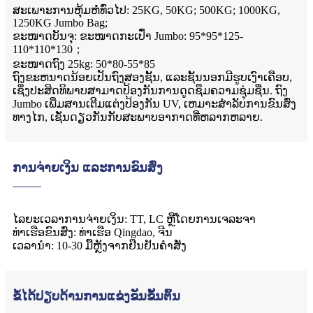
ສະເພາະການຫຸ້ມຫໍ່ທົ່ວໄປ: 25KG, 50KG; 500KG; 1000KG,
1250KG Jumbo Bag;
ຂະໜາດບັນຈຸ: ຂະໜາດກະເປົ໋າ Jumbo: 95*95*125-
110*110*130；
ຂະໜາດຖົງ 25kg: 50*80-55*85
ຖົງຂະຫນາດນ້ອຍເປັນຖົງສອງຊັ້ນ, ແລະຊັ້ນນອກມີຮູບເງົາເຄືອບ,
ເຊິ່ງປະສິດທິພາບສາມາດປ້ອງກັນການດູດຊຶມຄວາມຊຸ່ມຊື່ນ. ຖົງ
Jumbo ເພີ່ມສານເຕີມແຕ່ງປ້ອງກັນ UV, ເຫມາະສໍາລັບການຂົນສົ່ງ
ທາງໄກ, ເຊັ່ນດຽວກັນກັບສະພາບອາກາດທີ່ຫລາກຫລາຍ.
ການຈ່າຍເງິນ ແລະການຂົນສົ່ງ
ໄລຍະເວລາການຈ່າຍເງິນ: TT, LC ຫຼືໂດຍການເຈລະຈາ
ທ່າເຮືອຂົນສົ່ງ: ທ່າເຮືອ Qingdao, ຈີນ
ເວລານໍາ: 10-30 ມື້ຫຼັງຈາກຢືນຢັນຄໍາສັ່ງ
ຂໍ້ໄດ້ປຽບດ້ານການແຂ່ງຂັນຂັ້ນຕົ້ນ