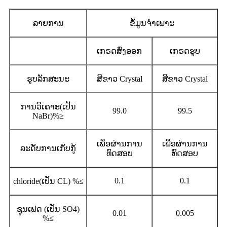
ລາຍການ
ຂໍ້ມູນຈໍາເພາະ
ເກຣດສົ່ງອອກ
ເກຣດຮູບ
ຮູບລັກສະນະ
ສີຂາວ Crystal
ສີຂາວ Crystal
ການວິເຄາະ(ເປັນ
99.0
99.5
NaBr)%
≥
ເພື່ອຜ່ານການ
ເພື່ອຜ່ານການ
ລະດັບການເກັບກູ້
ທົດສອບ
ທົດສອບ
0.1
0.1
chloride(ເປັນ CL) %
≤
ຊູນເຟດ (ເປັນ SO4)
0.01
0.005
%
≤