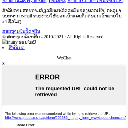
Barium ແລະ Hydroxide
,
ຄາບຣາ2
,
Barium Chlorie ການບຳບັດນ້ຳ
,
ສໍາລັບການສອບຖາມກ່ຽວກັບຜະລິດຕະພັນຂອງພວກເຮົາ, ກະລຸນາ
ອອກຈາກ e-mail ຂອງທ່ານໃຫ້ພວກເຮົາແລະຕິດຕໍ່ພວກເຮົາພາຍໃນ
24 ຊົ່ວໂມງ.
ສອບ​ຖາມ​ໃນ​ປັດ​ຈຸ​ບັນ​
© ສະຫງວນລິຂະສິດ - 2010-2021 : All Rights Reserved.
ສົ່ງອີເມວ
WeChat
x