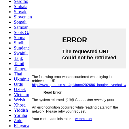
Sesotho
Sinhala
Slovak
Slovenian
Somali
Samoan
Scots Gaelic
Shona
Sindhi
Sundanese
Swahili
Tajik
Tamil
Telugu
Thai
Ukrainian
Urdu
Uzbek
Vietnamese
Welsh
Xhosa
Yiddish
Yoruba
Zulu
Kinyarwanda