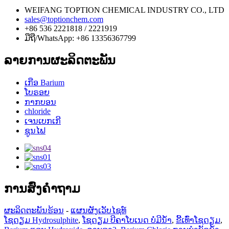
WEIFANG TOPTION CHEMICAL INDUSTRY CO., LTD
sales@toptionchem.com
+86 536 2221818 / 2221919
ມືຖື/WhatsApp: +86 13356367799
ລາຍການຜະລິດຕະພັນ
ເກືອ Barium
ໂບຣອຍ
ກາກບອນ
chloride
ເຈນເບກເກີ
ຊູນໄຟ
ການ​ສົ່ງ​ຄໍາ​ຖາມ​
ຜະລິດຕະພັນຮ້ອນ
-
ແຜນຜັງເວັບໄຊທ໌
ໂຊດຽມ Hydrosulphite
,
ໂຊດຽມ ບີຄາໂບເນດ ບໍ່ມີນໍ້າ
,
ຂີ້ເທົ່າໂຊດຽມ
,