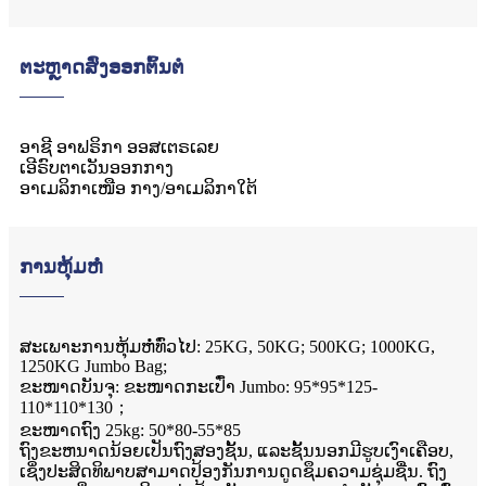
ຕະຫຼາດສົ່ງອອກຕົ້ນຕໍ
ອາຊີ ອາຟຣິກາ ອອສເຕຣເລຍ
ເອີຣົບຕາເວັນອອກກາງ
ອາເມລິກາເໜືອ ກາງ/ອາເມລິກາໃຕ້
ການຫຸ້ມຫໍ່
ສະເພາະການຫຸ້ມຫໍ່ທົ່ວໄປ: 25KG, 50KG; 500KG; 1000KG,
1250KG Jumbo Bag;
ຂະໜາດບັນຈຸ: ຂະໜາດກະເປົ໋າ Jumbo: 95*95*125-
110*110*130；
ຂະໜາດຖົງ 25kg: 50*80-55*85
ຖົງຂະຫນາດນ້ອຍເປັນຖົງສອງຊັ້ນ, ແລະຊັ້ນນອກມີຮູບເງົາເຄືອບ,
ເຊິ່ງປະສິດທິພາບສາມາດປ້ອງກັນການດູດຊຶມຄວາມຊຸ່ມຊື່ນ. ຖົງ