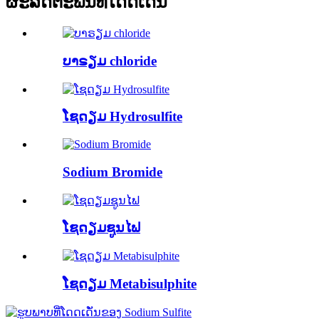
ຜະລິດຕະພັນທີ່ໂດດເດັ່ນ
ບາຣຽມ chloride
ໂຊດຽມ Hydrosulfite
Sodium Bromide
ໂຊດຽມຊູນໄຟ
ໂຊດຽມ Metabisulphite