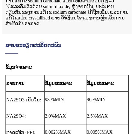
ການແກ້ໄຂ sodium carbonate ແມ່ນໃຫ້ຄວາມຮ້ອນເຖິງ 40
℃ແລະອີ່ມຕົວດ້ວຍ sulfur dioxide, ຫຼັງຈາກນັ້ນ, ປະລິມານ
ດຽວກັນຂອງການແກ້ໄຂ sodium carbonate ໄດ້ຖືກເພີ່ມ, ແລະການ
ແກ້ໄຂແມ່ນ crystallized ພາຍໃຕ້ເງື່ອນໄຂຂອງການຫຼີກເວັ້ນການ
ສໍາຜັດກັບອາກາດ.
ລາຍລະອຽດຜະລິດຕະພັນ
ຂໍ້ມູນຈໍາເພາະ
ລາຍການ
ຂໍ້ມູນສະເພາະ
ຂໍ້ມູນສະເພາະ
98 %MIN
96 %MIN
NA2SO3 ເນື້ອໃນ:
NA2SO4:
2.0%MAX
2.5%MAX
0.002%MAX
0.005%MAX
ທາດເຫຼັກ (FE):