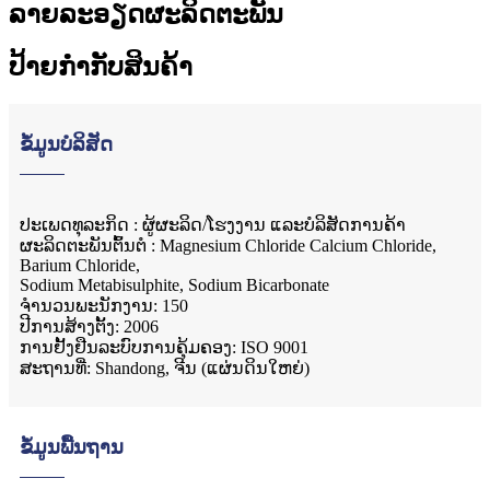
ລາຍລະອຽດຜະລິດຕະພັນ
ປ້າຍກຳກັບສິນຄ້າ
ຂໍ້ມູນບໍລິສັດ
ປະເພດທຸລະກິດ : ຜູ້ຜະລິດ/ໂຮງງານ ແລະບໍລິສັດການຄ້າ
ຜະ​ລິດ​ຕະ​ພັນ​ຕົ້ນ​ຕໍ : Magnesium Chloride Calcium Chloride,
Barium Chloride,
Sodium Metabisulphite, Sodium Bicarbonate
ຈໍານວນພະນັກງານ: 150
ປີ​ການ​ສ້າງ​ຕັ້ງ​: 2006​
ການຢັ້ງຢືນລະບົບການຄຸ້ມຄອງ: ISO 9001
ສະຖານທີ່: Shandong, ຈີນ (ແຜ່ນດິນໃຫຍ່)
ຂໍ້ມູນພື້ນຖານ