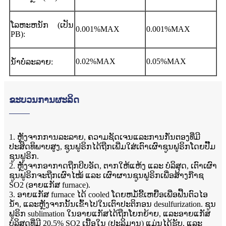
ໂລຫະຫນັກ (ເປັນ
0.001%MAX
0.001%MAX
PB):
0.02%MAX
0.05%MAX
ນ້ຳບໍ່ລະລາຍ:
ຂະບວນການຜະລິດ
1. ຫຼັງຈາກການລະລາຍ, ຄວາມຊັດເຈນແລະການກັ່ນຕອງທີ່ມີ
ປະສິດທິພາບສູງ, ຊູນຟູຣິກໄດ້ຖືກເພີ່ມໃສ່ເຕົາເຜົາຊູນຟູຣິກໂດຍປັ໊ມ
ຊູນຟູຣິກ.
2. ຫຼັງຈາກອາກາດຖືກບີບອັດ, ຕາກໃຫ້ແຫ້ງ ແລະ ບໍລິສຸດ, ເຕົາເຜົາ
ຊູນຟູຣິກຈະຖືກເຜົາໄໝ້ ແລະ ເຜົາຜານຊູນຟູຣິກເພື່ອສ້າງກ໊າຊ
SO2 (ອາຍແກັສ furnace).
3. ອາຍແກັສ furnace ໄດ້ cooled ໂດຍຫມໍ້ຂີ້ເຫຍື້ອເພື່ອຟື້ນຕົວໄອ
ນ້ໍາ, ແລະຫຼັງຈາກນັ້ນເຂົ້າໄປໃນເຕົາປະຕິກອນ desulfurization. ຊູນ
ຟູຣິກ sublimation ໃນອາຍແກັສໄດ້ຖືກໂຍກຍ້າຍ, ແລະອາຍແກັສ
ບໍລິສຸດທີ່ມີ 20.5% SO2 ເນື້ອໃນ (ປະລິມານ) ແມ່ນໄດ້ຮັບ, ແລະ