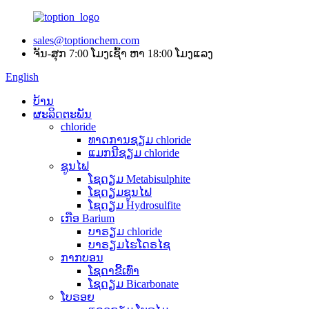
sales@toptionchem.com
ຈັນ-ສຸກ 7:00 ໂມງເຊົ້າ ຫາ 18:00 ໂມງແລງ
English
ບ້ານ
ຜະລິດຕະພັນ
chloride
ທາດການຊຽມ chloride
ແມກນີຊຽມ chloride
ຊູນໄຟ
ໂຊດຽມ Metabisulphite
ໂຊດຽມຊູນໄຟ
ໂຊດຽມ Hydrosulfite
ເກືອ Barium
ບາຣຽມ chloride
ບາຣຽມໄຮໂດຣໄຊ
ກາກບອນ
ໂຊດາຂີ້ເທົ່າ
ໂຊດຽມ Bicarbonate
ໂບຣອຍ