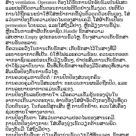
ສ້າງ ventilation. Operators ຕ້ອງໄດ້ຮັບການຝຶກອົບຮົມເປັນພິເສດ
ແລະປະຕິບັດຕາມຂັ້ນຕອນການປະຕິບັດຢ່າງເຂັ້ມງວດ. ປະຕິບັດ
ການໄດ້ຖືກແນະນໍາໃຫ້ໃສ່ຫນ້າກາກຂີ້ຝຸ່ນຕົວດູດດ້ວຍຕົນເອງ, ໃສ່
ແວ່ນຕາປ້ອງກັນຄວາມປອດໄພຂອງສານເຄມີ, ໃສ່ຜ້າກັນເປື້ອນ
permeation ໂດຍລວມ, ແລະໃສ່ຖົງມືຢາງ. ຫຼີກລ້ຽງການຂີ້ຝຸ່ນ.
ຫຼີກເວັ້ນການສໍາຜັດກັບອາຊິດ.Handle ຮັກສາຄວາມ
ເສຍຫາຍ.Empty ອຸປະກອນການຮົ່ວໄຫຼ. ບັນຈຸສາມາດເກັບຮັກສາ
ສານອັນຕະລາຍ.
ຂໍ້ຄວນລະວັງໃນການເກັບຮັກສາ: ເກັບຮັກສາໄວ້ໃນສາງທີ່ມີ
ລະບາຍອາກາດທີ່ເຢັນ. ບໍ່ໃຫ້ໄຟແລະຄວາມຮ້ອນ. ຄວນແຍກອອກ
ຈາກອາຊິດແລະບ່ອນເກັບມ້ຽນອື່ນໆ, ຢ່າປະສົມການເກັບຮັກສາ.
ຢ່າໃຊ້ເວລາດົນນານ. ພື້ນທີ່ເກັບຮັກສາຈະຕ້ອງມີວັດສະດຸທີ່ເຫມາະ
ສົມເພື່ອປ້ອງກັນການຮົ່ວໄຫຼ.
ການຄວບຄຸມການຕິດຕໍ່ / ການປົກປ້ອງສ່ວນບຸກຄົນ
ການຄວບຄຸມດ້ານວິສະວະກໍາ: ຂະບວນການຜະລິດຖືກປິດ, ແລະ
ການລະບາຍອາກາດແມ່ນເຂັ້ມແຂງ.
ການປ້ອງກັນລະບົບຫາຍໃຈ: ເມື່ອຄວາມເຂັ້ມຂຸ້ນຂອງຝຸ່ນໃນ
ອາກາດເກີນມາດຕະຖານ, ທ່ານຕ້ອງໃສ່ຜ້າອັດດັງກອງຂີ້ຝຸ່ນທີ່ດູດ
ດ້ວຍຕົນເອງ. ໃນກໍລະນີສຸກເສີນ ຫຼື ການຍົກຍ້າຍ, ຄວນໃສ່ເຄື່ອງ
ຊ່ວຍຫາຍໃຈທາງອາກາດ.
ການປ້ອງກັນຕາ: ໃສ່ແວ່ນຕາຄວາມປອດໄພຂອງສານເຄມີ.
ການປົກປ້ອງຮ່າງກາຍ: ໃສ່ເຄື່ອງນຸ່ງເຮັດວຽກຕ້ານສານພິດ.
ປ້ອງກັນມື: ໃສ່ຖົງມືຢາງ.
ການປ້ອງກັນອື່ນໆ: ປ່ຽນເຄື່ອງນຸ່ງເຮັດວຽກໃຫ້ທັນເວລາ. ຮັກສາສຸ