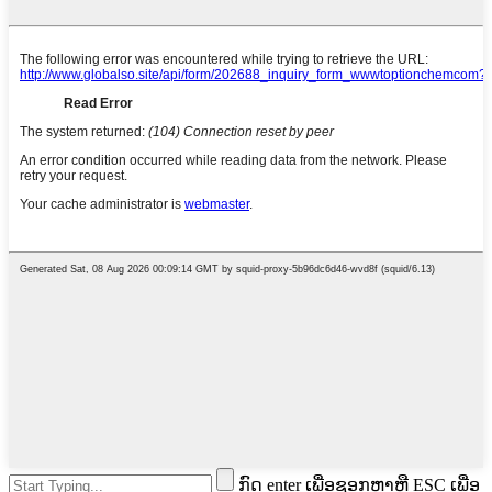
ກົດ enter ເພື່ອຊອກຫາຫຼື ESC ເພື່ອ