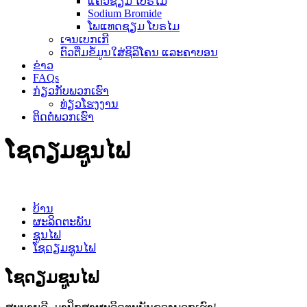
ແຄວຊຽມ ໂບຣໄມ
Sodium Bromide
ໂພແທດຊຽມ ໂບຣໄມ
ເຈນເບກເກີ
ຕົວຕື່ມຂໍ້ມູນໃສ່ຊິລິໂຄນ ແລະຄາບອນ
ຂ່າວ
FAQs
ກ່ຽວກັບພວກເຮົາ
ທ່ຽວໂຮງງານ
ຕິດຕໍ່ພວກເຮົາ
ໂຊດຽມຊູນໄຟ
ບ້ານ
ຜະລິດຕະພັນ
ຊູນໄຟ
ໂຊດຽມຊູນໄຟ
ໂຊດຽມຊູນໄຟ