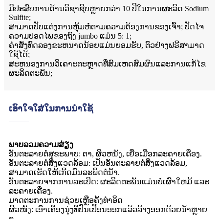
ມີປະສົບການດ້ານວິຊາຊີບຫຼາຍກວ່າ 10 ປີໃນການຜະລິດ Sodium
Sulfite;
ສາມາດປັບແຕ່ງການຫຸ້ມຫໍ່ຕາມຄວາມຕ້ອງການຂອງເຈົ້າ; ປັດໄຈ
ຄວາມປອດໄພຂອງຖົງ jumbo ແມ່ນ 5: 1;
ຄໍາສັ່ງທົດລອງຂະຫນາດນ້ອຍແມ່ນຍອມຮັບ, ຕົວຢ່າງຟຣີສາມາດ
ໃຊ້ໄດ້;
ສະຫນອງການວິເຄາະຕະຫຼາດທີ່ສົມເຫດສົມຜົນແລະການແກ້ໄຂ
ຜະລິດຕະພັນ;
ເອົາໃຈໃສ່ໃນການນໍາໃຊ້
ພາບລວມຄວາມສ່ຽງ
ອັນຕະລາຍຕໍ່ສຸຂະພາບ: ຕາ, ຜິວຫນັງ, ເຍື່ອເມືອກລະຄາຍເຄືອງ.
ອັນຕະລາຍຕໍ່ສິ່ງແວດລ້ອມ: ເປັນອັນຕະລາຍຕໍ່ສິ່ງແວດລ້ອມ,
ສາມາດເຮັດໃຫ້ເກີດມົນລະພິດຕໍ່ນ້ໍາ.
ອັນຕະລາຍຈາກການລະເບີດ: ຜະລິດຕະພັນແມ່ນບໍ່ເຜົາໃຫມ້ ແລະ
ລະຄາຍເຄືອງ.
ມາດຕະການການຊ່ວຍເຫຼືອຄັ້ງທໍາອິດ
ຜິວໜັງ: ເອົາເຄື່ອງນຸ່ງທີ່ປົນເປື້ອນອອກແລ້ວລ້າງອອກດ້ວຍນໍ້າຫຼາຍ
ໆ.