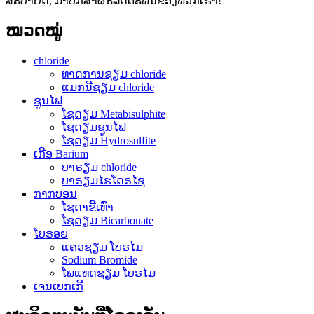
ສະບາຍດີ, ມາປຶກສາຜະລິດຕະພັນຂອງພວກເຮົາ!
ໝວດໝູ່
chloride
ທາດການຊຽມ chloride
ແມກນີຊຽມ chloride
ຊູນໄຟ
ໂຊດຽມ Metabisulphite
ໂຊດຽມຊູນໄຟ
ໂຊດຽມ Hydrosulfite
ເກືອ Barium
ບາຣຽມ chloride
ບາຣຽມໄຮໂດຣໄຊ
ກາກບອນ
ໂຊດາຂີ້ເທົ່າ
ໂຊດຽມ Bicarbonate
ໂບຣອຍ
ແຄວຊຽມ ໂບຣໄມ
Sodium Bromide
ໂພແທດຊຽມ ໂບຣໄມ
ເຈນເບກເກີ