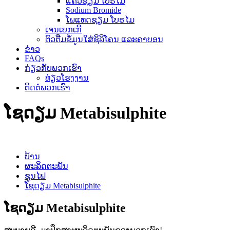
ແຄວຊຽມ ໂບຣໄມ
Sodium Bromide
ໂພແທດຊຽມ ໂບຣໄມ
ເຈນເບກເກີ
ຕົວຕື່ມຂໍ້ມູນໃສ່ຊິລິໂຄນ ແລະຄາບອນ
ຂ່າວ
FAQs
ກ່ຽວກັບພວກເຮົາ
ທ່ຽວໂຮງງານ
ຕິດຕໍ່ພວກເຮົາ
ໂຊດຽມ Metabisulphite
ບ້ານ
ຜະລິດຕະພັນ
ຊູນໄຟ
ໂຊດຽມ Metabisulphite
ໂຊດຽມ Metabisulphite