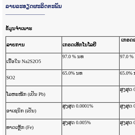
ລາຍລະອຽດຜະລິດຕະພັນ
ຂໍ້ມູນຈໍາເພາະ
ເກຣດ
ລາຍການ
ເກຣດເທັກໂນໂລຍີ
97.0 % ນທ
97.0 %
ເນື້ອໃນ Na2S2O5
65.0% ນທ
65.0% 
SO2
ສູງສຸດ
ໂລຫະໜັກ (ເປັນ Pb)
ສູງສຸດ 0.0001%
ສູງສຸດ
ອາເຊນິກ (ເປັນ)
ສູງສຸດ 0.005%
ສູງສຸດ 
ທາດເຫຼັກ (Fe)