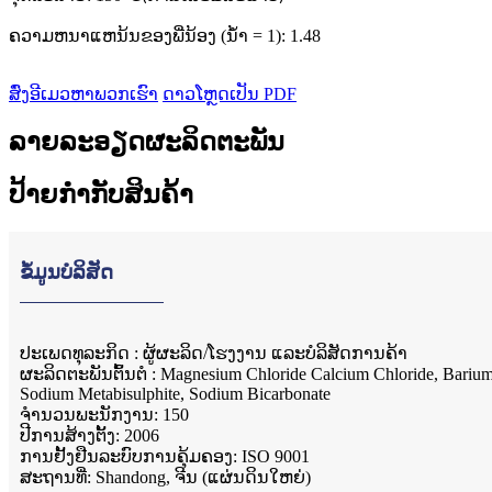
ຄວາມຫນາແຫນ້ນຂອງພີ່ນ້ອງ (ນ້ໍາ = 1): 1.48
ສົ່ງອີເມວຫາພວກເຮົາ
ດາວໂຫຼດເປັນ PDF
ລາຍລະອຽດຜະລິດຕະພັນ
ປ້າຍກຳກັບສິນຄ້າ
ຂໍ້ມູນບໍລິສັດ
ປະເພດທຸລະກິດ : ຜູ້ຜະລິດ/ໂຮງງານ ແລະບໍລິສັດການຄ້າ
ຜະ​ລິດ​ຕະ​ພັນ​ຕົ້ນ​ຕໍ : Magnesium Chloride Calcium Chloride, Bariu
Sodium Metabisulphite, Sodium Bicarbonate
ຈໍານວນພະນັກງານ: 150
ປີ​ການ​ສ້າງ​ຕັ້ງ​: 2006​
ການຢັ້ງຢືນລະບົບການຄຸ້ມຄອງ: ISO 9001
ສະຖານທີ່: Shandong, ຈີນ (ແຜ່ນດິນໃຫຍ່)