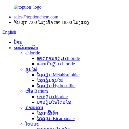
sales@toptionchem.com
ຈັນ-ສຸກ 7:00 ໂມງເຊົ້າ ຫາ 18:00 ໂມງແລງ
English
ບ້ານ
ຜະລິດຕະພັນ
chloride
ທາດການຊຽມ chloride
ແມກນີຊຽມ chloride
ຊູນໄຟ
ໂຊດຽມ Metabisulphite
ໂຊດຽມຊູນໄຟ
ໂຊດຽມ Hydrosulfite
ເກືອ Barium
ບາຣຽມ chloride
ບາຣຽມໄຮໂດຣໄຊ
ກາກບອນ
ໂຊດາຂີ້ເທົ່າ
ໂຊດຽມ Bicarbonate
ໂບຣອຍ