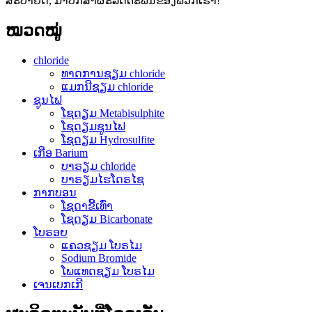
ສະບາຍດີ, ມາປຶກສາຜະລິດຕະພັນຂອງພວກເຮົາ!
ໝວດໝູ່
chloride
ທາດການຊຽມ chloride
ແມກນີຊຽມ chloride
ຊູນໄຟ
ໂຊດຽມ Metabisulphite
ໂຊດຽມຊູນໄຟ
ໂຊດຽມ Hydrosulfite
ເກືອ Barium
ບາຣຽມ chloride
ບາຣຽມໄຮໂດຣໄຊ
ກາກບອນ
ໂຊດາຂີ້ເທົ່າ
ໂຊດຽມ Bicarbonate
ໂບຣອຍ
ແຄວຊຽມ ໂບຣໄມ
Sodium Bromide
ໂພແທດຊຽມ ໂບຣໄມ
ເຈນເບກເກີ