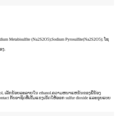
 Sodium Metabisulfite (Na2S2O5);Sodium Pyrosulfite(Na2S2O5); ໂຊ
ອງ​.
cerol, ເລັກນ້ອຍລະລາຍໃນ ethanol.ຄວາມຫນາແຫນ້ນຂອງພີ່ນ້ອງ
Contact ກັບອາຊິດທີ່ເຂັ້ມແຂງເຮັດໃຫ້ອອກ sulfur dioxide ແລະຮູບແບບ