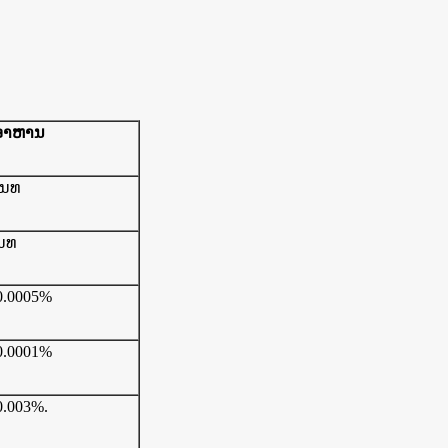
ອາຫານ
 ນທ
ນທ
 0.0005%
 0.0001%
0.003%.