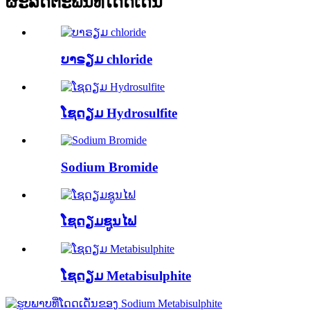
ຜະລິດຕະພັນທີ່ໂດດເດັ່ນ
ບາຣຽມ chloride
ໂຊດຽມ Hydrosulfite
Sodium Bromide
ໂຊດຽມຊູນໄຟ
ໂຊດຽມ Metabisulphite