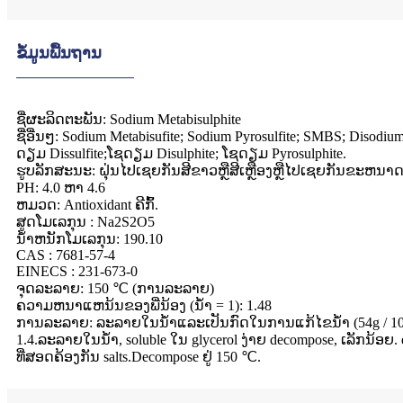
ຂໍ້ມູນພື້ນຖານ
ຊື່ຜະລິດຕະພັນ: Sodium Metabisulphite
ຊື່ອື່ນໆ: Sodium Metabisufite; Sodium Pyrosulfite; SMBS; Disodiu
ດຽມ Dissulfite;ໂຊດຽມ Disulphite; ໂຊດຽມ Pyrosulphite.
ຮູບ​ລັກ​ສະ​ນະ​: ຝຸ່ນ​ໄປ​ເຊຍ​ກັນ​ສີ​ຂາວ​ຫຼື​ສີ​ເຫຼືອງ​ຫຼື​ໄປ​ເຊຍ​ກັນ​ຂະ​ຫນາດ
PH: 4.0 ຫາ 4.6
ຫມວດ: Antioxidant ຄີກົ້.
ສູດ​ໂມ​ເລ​ກຸນ : Na2S2O5
ນ້ໍາຫນັກໂມເລກຸນ: 190.10
CAS : 7681-57-4
EINECS : 231-673-0
ຈຸດ​ລະ​ລາຍ​: 150 ℃ (ການ​ລະ​ລາຍ​)
ຄວາມຫນາແຫນ້ນຂອງພີ່ນ້ອງ (ນ້ໍາ = 1): 1.48
ການລະລາຍ: ລະລາຍໃນນ້ໍາແລະເປັນກົດໃນການແກ້ໄຂນ້ໍາ (54g / 100ml
1.4.ລະລາຍໃນນ້ໍາ, soluble ໃນ glycerol ງ່າຍ decompose, ເລັກນ້ອຍ
ທີ່ສອດຄ້ອງກັນ salts.Decompose ຢູ່ 150 ℃.