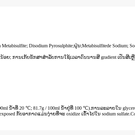
m Metabisulfite; Disodium Pyrosulphite;ຝຸ່ນ;Metabisulfitede Sodium;
​ນ້ອຍ​; ການ​ເກັບ​ຮັກ​ສາ​ສໍາ​ລັບ​ການ​ໃຊ້​ເວ​ລາ​ດົນ​ນານ​ສີ gradient ເປັນ​ສີ​ເຫຼື
 ນ້ໍາທີ່ 20 ℃; 81.7g / 100ml ນ້ໍາຢູ່ທີ່ 100 ℃).ການລະລາຍໃນ gly
. exposed ກັບອາກາດແມ່ນງ່າຍທີ່ຈະ oxidize ເຂົ້າໄປໃນ sodium sulfate.