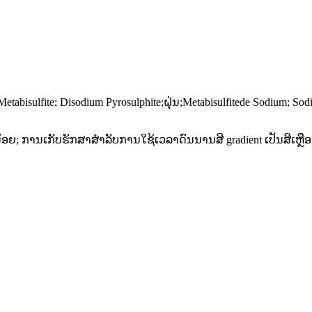
 Metabisulfite; Disodium Pyrosulphite;ຝຸ່ນ;Metabisulfitede Sodium; 
ນ້ອຍ​; ການ​ເກັບ​ຮັກ​ສາ​ສໍາ​ລັບ​ການ​ໃຊ້​ເວ​ລາ​ດົນ​ນານ​ສີ gradient ເປັນ​ສີ​ເຫຼືອງ