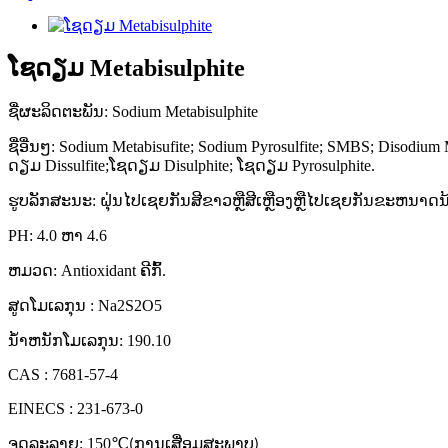
ໂຊດຽມ Metabisulphite
ຊື່ຜະລິດຕະພັນ: Sodium Metabisulphite
ຊື່ອື່ນໆ: Sodium Metabisufite; Sodium Pyrosulfite; SMBS; Disodium
ດຽມ Dissulfite;ໂຊດຽມ Disulphite; ໂຊດຽມ Pyrosulphite.
ຮູບ​ລັກ​ສະ​ນະ​: ຝຸ່ນ​ໄປ​ເຊຍ​ກັນ​ສີ​ຂາວ​ຫຼື​ສີ​ເຫຼືອງ​ຫຼື​ໄປ​ເຊຍ​ກັນ​ຂະ​ຫນາດ​
PH: 4.0 ຫາ 4.6
ຫມວດ: Antioxidant ຄີກົ້.
ສູດ​ໂມ​ເລ​ກຸນ : Na2S2O5
ນ້ໍາຫນັກໂມເລກຸນ: 190.10
CAS : 7681-57-4
EINECS : 231-673-0
ຈຸດລະລາຍ: 150
℃
(ການ​ເສື່ອມ​ສະ​ພາບ​)