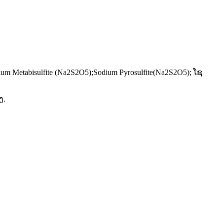
Sodium Metabisulfite (Na2S2O5);Sodium Pyrosulfite(Na2S2O5); ໂຊ
​.