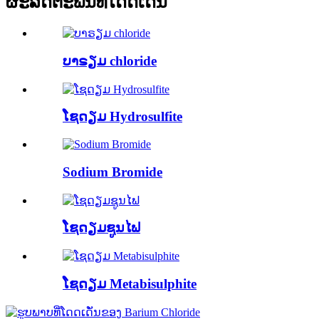
ຜະລິດຕະພັນທີ່ໂດດເດັ່ນ
ບາຣຽມ chloride
ໂຊດຽມ Hydrosulfite
Sodium Bromide
ໂຊດຽມຊູນໄຟ
ໂຊດຽມ Metabisulphite