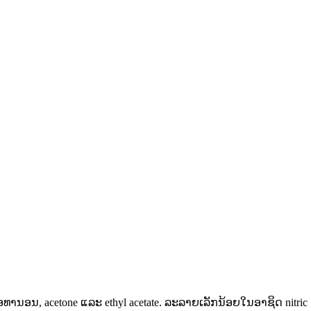
ານອນ, acetone ແລະ ethyl acetate. ລະລາຍເລັກນ້ອຍໃນອາຊິດ nitric 