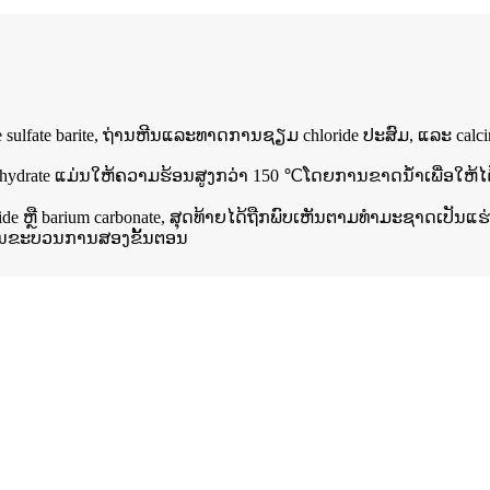
ulfate barite, ຖ່ານຫີນແລະທາດການຊຽມ chloride ປະສົມ, ແລະ calcined ເ
ihydrate ແມ່ນໃຫ້ຄວາມຮ້ອນສູງກວ່າ 150 ℃ໂດຍການຂາດນ້ໍາເພື່ອໃຫ້ໄດ້ຜະລ
ື barium carbonate, ສຸດທ້າຍໄດ້ຖືກພົບເຫັນຕາມທໍາມະຊາດເປັນແຮ່ທາດ "W
ຜ່ານຂະບວນການສອງຂັ້ນຕອນ