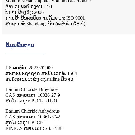
Sodium Metabisulphite, Sodium Bicarbonate
ຈໍານວນພະນັກງານ: 150
ປີ​ການ​ສ້າງ​ຕັ້ງ​: 2006​
ການຢັ້ງຢືນລະບົບການຄຸ້ມຄອງ: ISO 9001
ສະຖານທີ່: Shandong, ຈີນ (ແຜ່ນດິນໃຫຍ່)
ຂໍ້ມູນພື້ນຖານ
HS ລະຫັດ: 2827392000
ສະຫະປະຊາຊາດ ສະບັບເລກທີ: 1564
ຮູບລັກສະນະ: ຜົງ crystalline ສີຂາວ
Barium Chloride Dihydrate
CAS ໝາຍເລກ: 10326-27-9
ສູດໂມເລກຸນ: BaCl2·2H2O
Barium Chloride Anhydrous
CAS ໝາຍເລກ: 10361-37-2
ສູດໂມເລກຸນ: BaCl2
EINECS ໝາຍເລກ: 233-788-1