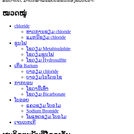
ສະບາຍດີ, ມາປຶກສາຜະລິດຕະພັນຂອງພວກເຮົາ!
ໝວດໝູ່
chloride
ທາດການຊຽມ chloride
ແມກນີຊຽມ chloride
ຊູນໄຟ
ໂຊດຽມ Metabisulphite
ໂຊດຽມຊູນໄຟ
ໂຊດຽມ Hydrosulfite
ເກືອ Barium
ບາຣຽມ chloride
ບາຣຽມໄຮໂດຣໄຊ
ກາກບອນ
ໂຊດາຂີ້ເທົ່າ
ໂຊດຽມ Bicarbonate
ໂບຣອຍ
ແຄວຊຽມ ໂບຣໄມ
Sodium Bromide
ໂພແທດຊຽມ ໂບຣໄມ
ເຈນເບກເກີ