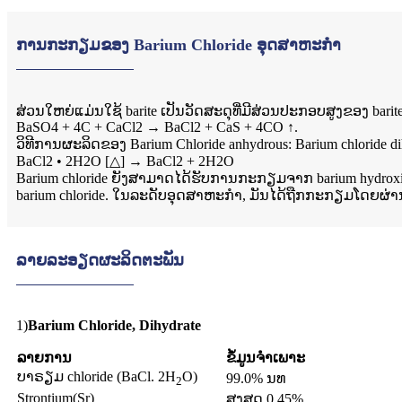
ການກະກຽມຂອງ Barium Chloride ອຸດສາຫະກໍາ
ສ່ວນໃຫຍ່ແມ່ນໃຊ້ barite ເປັນວັດສະດຸທີ່ມີສ່ວນປະກອບສູງຂອງ barite s
BaSO4 + 4C + CaCl2 → BaCl2 + CaS + 4CO ↑.
ວິທີການຜະລິດຂອງ Barium Chloride anhydrous: Barium chloride d
BaCl2 • 2H2O [△] → BaCl2 + 2H2O
Barium chloride ຍັງສາມາດໄດ້ຮັບການກະກຽມຈາກ barium hydroxide ຫຼ
barium chloride. ໃນລະດັບອຸດສາຫະກໍາ, ມັນໄດ້ຖືກກະກຽມໂດຍ
ລາຍລະອຽດຜະລິດຕະພັນ
1)
Barium Chloride, Dihydrate
ລາຍການ
ຂໍ້ມູນຈໍາເພາະ
ບາຣຽມ chloride (BaCl. 2H
O)
99.0% ນທ
2
Strontium(Sr)
ສູງສຸດ 0.45%.