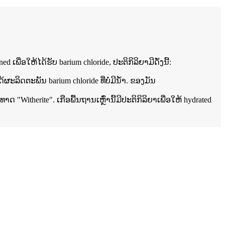
ພື່ອໃຫ້ໄດ້ຮັບ barium chloride, ປະຕິກິລິຍາມີດັ່ງນີ້:
ິດຕະພັນ barium chloride ທີ່ບໍ່ມີນ້ໍາ. ຂອງມັນ
itherite". ເກືອພື້ນຖານເຫຼົ່ານີ້ມີປະຕິກິລິຍາເພື່ອໃຫ້ hydrated