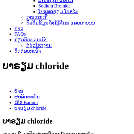
ແຄວຊຽມ ໂບຣໄມ
Sodium Bromide
ໂພແທດຊຽມ ໂບຣໄມ
ເຈນເບກເກີ
ຕົວຕື່ມຂໍ້ມູນໃສ່ຊິລິໂຄນ ແລະຄາບອນ
ຂ່າວ
FAQs
ກ່ຽວກັບພວກເຮົາ
ທ່ຽວໂຮງງານ
ຕິດຕໍ່ພວກເຮົາ
ບາຣຽມ chloride
ບ້ານ
ຜະລິດຕະພັນ
ເກືອ Barium
ບາຣຽມ chloride
ບາຣຽມ chloride