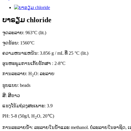
ບາຣຽມ chloride
ຈຸດ​ລະ​ລາຍ​: 963°C (lit.)
ຈຸດ​ຮ້ອນ: 1560°C
ຄວາມຫນາແຫນ້ນ: 3.856 g / mL ທີ່ 25 °C (lit.)
ອຸນ​ຫະ​ພູມ​ການ​ເກັບ​ຮັກ​ສາ : 2-8°C
ການລະລາຍ: H
O: ລະລາຍ
2
ຮູບແບບ: beads
ສີ: ສີຂາວ
ແຮງໂນ້ມຖ່ວງສະເພາະ: 3.9
PH: 5-8 (50g/l, H
O, 20℃)
2
ການລະລາຍນ້ໍາ: ລະລາຍໃນນ້ໍາແລະ methanol. ບໍ່ລະລາຍໃນອາຊິດ, ເອທ