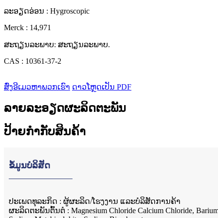
ລະອຽດອ່ອນ : Hygroscopic
Merck : 14,971
ສະຖຽນລະພາບ: ສະຖຽນລະພາບ.
CAS : 10361-37-2
ສົ່ງອີເມວຫາພວກເຮົາ
ດາວໂຫຼດເປັນ PDF
ລາຍລະອຽດຜະລິດຕະພັນ
ປ້າຍກຳກັບສິນຄ້າ
ຂໍ້ມູນບໍລິສັດ
ປະເພດທຸລະກິດ : ຜູ້ຜະລິດ/ໂຮງງານ ແລະບໍລິສັດການຄ້າ
ຜະ​ລິດ​ຕະ​ພັນ​ຕົ້ນ​ຕໍ : Magnesium Chloride Calcium Chloride, Bariu