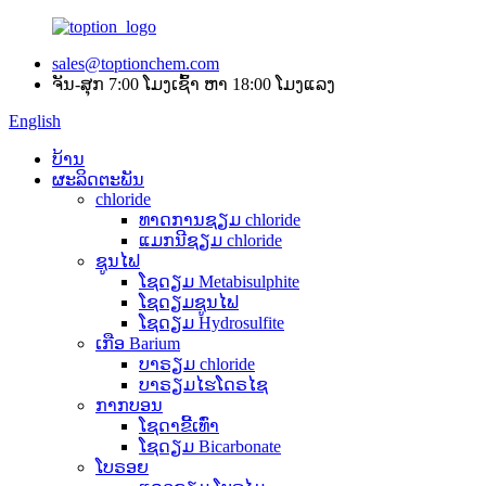
sales@toptionchem.com
ຈັນ-ສຸກ 7:00 ໂມງເຊົ້າ ຫາ 18:00 ໂມງແລງ
English
ບ້ານ
ຜະລິດຕະພັນ
chloride
ທາດການຊຽມ chloride
ແມກນີຊຽມ chloride
ຊູນໄຟ
ໂຊດຽມ Metabisulphite
ໂຊດຽມຊູນໄຟ
ໂຊດຽມ Hydrosulfite
ເກືອ Barium
ບາຣຽມ chloride
ບາຣຽມໄຮໂດຣໄຊ
ກາກບອນ
ໂຊດາຂີ້ເທົ່າ
ໂຊດຽມ Bicarbonate
ໂບຣອຍ