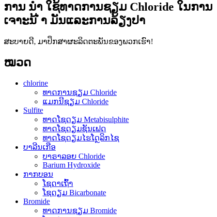
ການ ນຳ ໃຊ້ທາດການຊຽມ Chloride ໃນການ
ເຈາະນ້ ຳ ມັນແລະການລ້ຽງປາ
ສະບາຍດີ, ມາປຶກສາຜະລິດຕະພັນຂອງພວກເຮົາ!
ໝວດ
chlorine
ທາດການຊຽມ Chloride
ແມກນີຊຽມ Chloride
Sulfite
ທາດໂຊດຽມ Metabisulphite
ທາດໂຊດຽມຊັນເຟດ
ທາດໂຊດຽມໄຮໂດຼລິກໄຊ
ບາລີນເກືອ
ບາຣາລອຍ Chloride
Barium Hydroxide
ກາກບອນ
ໂຊດາເຖົ້າ
ໂຊດຽມ Bicarbonate
Bromide
ທາດການຊຽມ Bromide