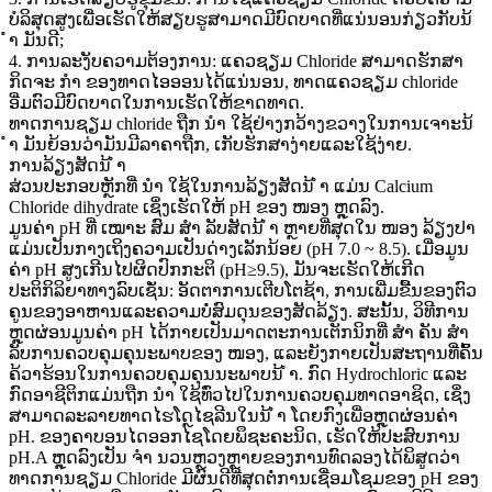
ບໍລິສຸດສູງເພື່ອເຮັດໃຫ້ສຽບຮູສາມາດມີບົດບາດທີ່ແນ່ນອນກ່ຽວກັບນ້
ຳ ມັນດີ;
4. ການລະງັບຄວາມຕ້ອງການ: ແຄວຊຽມ Chloride ສາມາດຮັກສາ
ກິດຈະ ກຳ ຂອງທາດໄອອອນໄດ້ແນ່ນອນ, ທາດແຄວຊຽມ chloride
ອີ່ມຕົວມີບົດບາດໃນການເຮັດໃຫ້ຂາດທາດ.
ທາດການຊຽມ chloride ຖືກ ນຳ ໃຊ້ຢ່າງກວ້າງຂວາງໃນການເຈາະນ້
ຳ ມັນຍ້ອນວ່າມັນມີລາຄາຖືກ, ເກັບຮັກສາງ່າຍແລະໃຊ້ງ່າຍ.
ການລ້ຽງສັດນ້ ຳ
ສ່ວນປະກອບຫຼັກທີ່ ນຳ ໃຊ້ໃນການລ້ຽງສັດນ້ ຳ ແມ່ນ Calcium
Chloride dihydrate ເຊິ່ງເຮັດໃຫ້ pH ຂອງ ໜອງ ຫຼຸດລົງ.
ມູນຄ່າ pH ທີ່ ເໝາະ ສົມ ສຳ ລັບສັດນ້ ຳ ຫຼາຍທີ່ສຸດໃນ ໜອງ ລ້ຽງປາ
ແມ່ນເປັນກາງເຖິງຄວາມເປັນດ່າງເລັກນ້ອຍ (pH 7.0 ~ 8.5). ເມື່ອມູນ
ຄ່າ pH ສູງເກີນໄປຜິດປົກກະຕິ (pH≥9.5), ມັນຈະເຮັດໃຫ້ເກີດ
ປະຕິກິລິຍາທາງລົບເຊັ່ນ: ອັດຕາການເຕີບໂຕຊ້າ, ການເພີ່ມຂື້ນຂອງຕົວ
ຄູນຂອງອາຫານແລະຄວາມບໍ່ສົມດຸນຂອງສັດລ້ຽງ. ສະນັ້ນ, ວິທີການ
ຫຼຸດຜ່ອນມູນຄ່າ pH ໄດ້ກາຍເປັນມາດຕະການເຕັກນິກທີ່ ສຳ ຄັນ ສຳ
ລັບການຄວບຄຸມຄຸນະພາບຂອງ ໜອງ, ແລະຍັງກາຍເປັນສະຖານທີ່ຄົ້ນ
ຄ້ວາຮ້ອນໃນການຄວບຄຸມຄຸນນະພາບນ້ ຳ. ກົດ Hydrochloric ແລະ
ກົດອາຊີຕິກແມ່ນຖືກ ນຳ ໃຊ້ທົ່ວໄປໃນການຄວບຄຸມທາດອາຊິດ, ເຊິ່ງ
ສາມາດລະລາຍທາດໄຮໂດຼໄຊລີນໃນນ້ ຳ ໂດຍກົງເພື່ອຫຼຸດຜ່ອນຄ່າ
pH. ຂອງຄາບອນໄດອອກໄຊໂດຍພຶຊະຄະນິດ, ເຮັດໃຫ້ປະສົບການ
pH.A ຫຼຸດລົງເປັນ ຈຳ ນວນຫຼວງຫຼາຍຂອງການທົດລອງໄດ້ພິສູດວ່າ
ທາດການຊຽມ Chloride ມີຜົນດີທີ່ສຸດຕໍ່ການເຊື່ອມໂຊມຂອງ pH ຂອງ