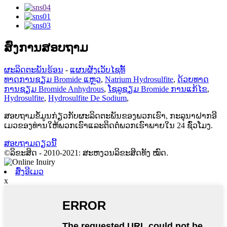
ສົ່ງການສອບຖາມ
ຜະລິດຕະພັນຮ້ອນ
-
ແຜນຜັງເວັບໄຊທ໌້
ທາດການຊຽມ Bromide ແຫຼວ
,
Natrium Hydrosulfite
,
ດ້ວຍທາດ
ການຊຽມ Bromide Anhydrous
,
ໂຊລູຊຽມ Bromide ການແກ້ໄຂ
,
Hydrosulfite
,
Hydrosulfite De Sodium
,
ສອບຖາມຂໍ້ມູນກ່ຽວກັບຜະລິດຕະພັນຂອງພວກເຮົາ, ກະລຸນາຝາກອີ
ເມວຂອງທ່ານໃຫ້ພວກເຮົາແລະຕິດຕໍ່ພວກເຮົາພາຍໃນ 24 ຊົ່ວໂມງ.
ສອບຖາມດຽວນີ້
©ລິຂະສິດ - 2010-2021: ສະຫງວນລິຂະສິດທັງ ໝົດ.
ສົ່ງອີເມວ
x