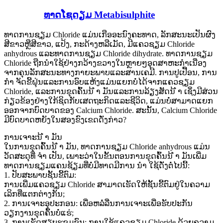
ທາດໂຊດຽມ Metabisulphite
ທາດການຊຽມ Chloride ແມ່ນເກືອອະນົງຄະທາດ, ລັກສະນະເປັນຜົງ
ສີຂາວຫຼືສີຂາວ, ແປ້ງ, ກະດ້າງຫລືເມັດ, ມີແຄວຊຽມ Chloride
anhydrous ແລະທາດການຊຽມ Chloride dihydrate. ທາດການຊຽມ
Chloride ຖືກນໍາໃຊ້ຢ່າງກວ້າງຂວາງໃນຫຼາຍໆອຸດສາຫະກໍາເນື່ອງ
ຈາກຄຸນລັກສະນະທາງກາຍະພາບແລະສານເຄມີ. ການປູເປື້ອນ, ການ
ກຳ ຈັດຂີ້ຝຸ່ນແລະການອົບແຫ້ງແມ່ນແຍກບໍ່ໄດ້ຈາກແຄວຊຽມ
Chloride, ແລະການຂຸດຄົ້ນນ້ ຳ ມັນແລະການລ້ຽງສັດນ້ ຳ ເຊິ່ງມີສ່ວນ
ກ່ຽວຂ້ອງຢ່າງໃກ້ຊິດກັບເສດຖະກິດແລະຊີວິດ, ແມ່ນບໍ່ສາມາດແຍກ
ອອກຈາກບົດບາດຂອງ Calcium Chloride. ສະນັ້ນ, Calcium Chloride
ມີບົດບາດຫຍັງໃນສອງຂົງເຂດດັ່ງກ່າວ?
ການເຈາະນ້ ຳ ມັນ
ໃນການຂຸດຄົ້ນນ້ ຳ ມັນ, ທາດການຊຽມ Chloride anhydrous ແມ່ນ
ວັດສະດຸທີ່ ຈຳ ເປັນ, ເພາະວ່າໃນຂັ້ນຕອນການຂຸດຄົ້ນນ້ ຳ ມັນເພີ່ມ
ທາດການຊຽມແຄນຊ້ຽມທີ່ບໍ່ມີທາດມີການ ນຳ ໃຊ້ດັ່ງຕໍ່ໄປນີ້:
1. ປັບສະພາບຊັ້ນຂີ້ຕົມ:
ການເພີ່ມແຄວຊຽມ Chloride ສາມາດເຮັດໃຫ້ຊັ້ນຂີ້ຕົມຢູ່ໃນຄວາມ
ເລິກທີ່ແຕກຕ່າງກັນ;
2. ການເຈາະອຸປະກອນ: ເພື່ອຫລໍ່ລື່ນການເຈາະເພື່ອຮັບປະກັນ
ວຽກງານຂຸດຄົ້ນບໍ່ແຮ່;
3. ການເຮັດສຽບຮູຂຸມຂົນ: ການໃຊ້ແຄວຊຽມ Chloride ດ້ວຍຄວາມ