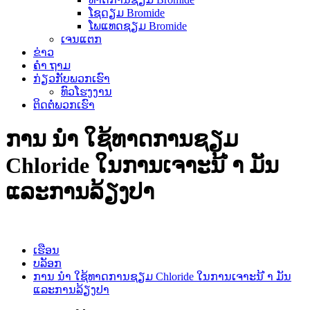
ໂຊດຽມ Bromide
ໂພແທດຊຽມ Bromide
ເຈນແຕກ
ຂ່າວ
ຄຳ ຖາມ
ກ່ຽວ​ກັບ​ພວກ​ເຮົາ
ທົວໂຮງງານ
ຕິດ​ຕໍ່​ພວກ​ເຮົາ
ການ ນຳ ໃຊ້ທາດການຊຽມ
Chloride ໃນການເຈາະນ້ ຳ ມັນ
ແລະການລ້ຽງປາ
ເຮືອນ
ບລັອກ
ການ ນຳ ໃຊ້ທາດການຊຽມ Chloride ໃນການເຈາະນ້ ຳ ມັນ
ແລະການລ້ຽງປາ