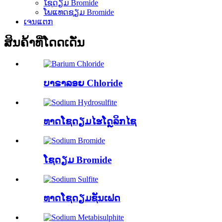
ໂຊດຽມ Bromide
ໂພແທດຊຽມ Bromide
ເຈນແຕກ
ສິນຄ້າທີ່ໂດດເດັ່ນ
ບາຣາລອຍ Chloride
ທາດໂຊດຽມໄຮໂດຼລິກໄຊ
ໂຊດຽມ Bromide
ທາດໂຊດຽມຊັນເຟດ