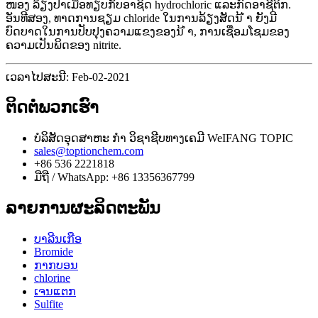
ໜອງ ລ້ຽງປາເມື່ອທຽບກັບອາຊິດ hydrochloric ແລະກົດອາຊີຕິກ.
ອັນທີສອງ, ທາດການຊຽມ chloride ໃນການລ້ຽງສັດນ້ ຳ ຍັງມີ
ບົດບາດໃນການປັບປຸງຄວາມແຂງຂອງນ້ ຳ, ການເຊື່ອມໂຊມຂອງ
ຄວາມເປັນພິດຂອງ nitrite.
ເວລາໄປສະນີ: Feb-02-2021
ຕິດ​ຕໍ່​ພວກ​ເຮົາ
ບໍລິສັດອຸດສາຫະ ກຳ ວິຊາຊີບທາງເຄມີ WeIFANG TOPIC
sales@toptionchem.com
+86 536 2221818
ມືຖື / WhatsApp: +86 13356367799
ລາຍການຜະລິດຕະພັນ
ບາລີນເກືອ
Bromide
ກາກບອນ
chlorine
ເຈນແຕກ
Sulfite