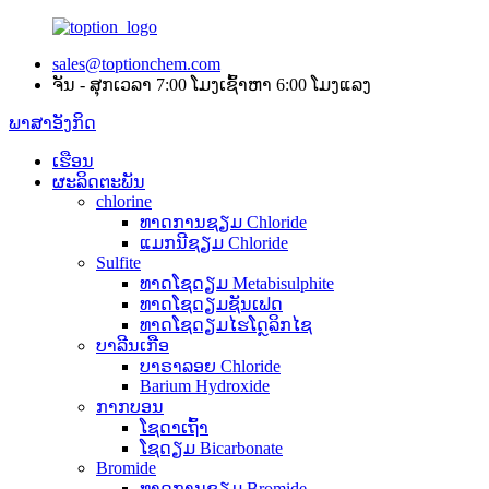
sales@toptionchem.com
ຈັນ - ສຸກເວລາ 7:00 ໂມງເຊົ້າຫາ 6:00 ໂມງແລງ
ພາສາອັງກິດ
ເຮືອນ
ຜະລິດຕະພັນ
chlorine
ທາດການຊຽມ Chloride
ແມກນີຊຽມ Chloride
Sulfite
ທາດໂຊດຽມ Metabisulphite
ທາດໂຊດຽມຊັນເຟດ
ທາດໂຊດຽມໄຮໂດຼລິກໄຊ
ບາລີນເກືອ
ບາຣາລອຍ Chloride
Barium Hydroxide
ກາກບອນ
ໂຊດາເຖົ້າ
ໂຊດຽມ Bicarbonate
Bromide
ທາດການຊຽມ Bromide